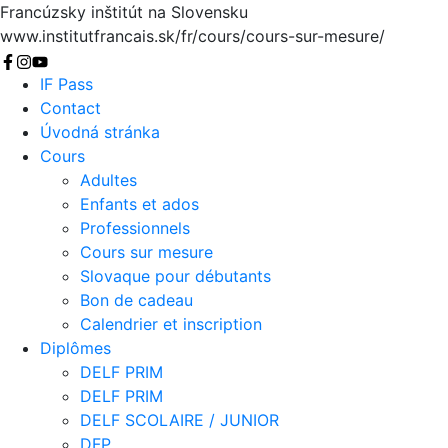
Francúzsky inštitút na Slovensku
www.institutfrancais.sk/fr/cours/cours-sur-mesure/
Chercher
IF Pass
Contact
Úvodná stránka
Cours
Adultes
Enfants et ados
Professionnels
Cours sur mesure
Slovaque pour débutants
Bon de cadeau
Calendrier et inscription
Diplômes
DELF PRIM
DELF PRIM
DELF SCOLAIRE / JUNIOR
DFP