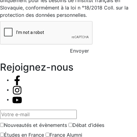
uniquement pour les besoins de l’Institut français en
Slovaquie, conformément à la loi n °18/2018 Coll. sur la
protection des données personnelles.
Envoyer
Rejoignez-nous
Votre e-mail
Nouveautés et évènements
Débat d’idées
Études en France
France Alumni