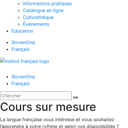
Informations pratiques
Catalogue en ligne
Culturethèque
Évènements
Education
Slovenčina
Français
Menu
Slovenčina
Français
'.__('Search').'
Fermer
Rechercher:
Chercher
Cours sur mesure
La langue française vous intéresse et vous souhaitez
l’apprendre à votre rythme et selon vos disponibilités ?