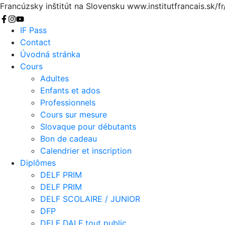
Francúzsky inštitút na Slovensku
www.institutfrancais.sk/fr
Chercher
IF Pass
Contact
Úvodná stránka
Cours
Adultes
Enfants et ados
Professionnels
Cours sur mesure
Slovaque pour débutants
Bon de cadeau
Calendrier et inscription
Diplômes
DELF PRIM
DELF PRIM
DELF SCOLAIRE / JUNIOR
DFP
DELF DALF tout public