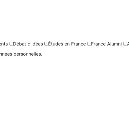
ents
Débat d’idées
Études en France
France Alumni
nnées personnelles.