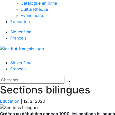
Catalogue en ligne
Culturethèque
Évènements
Education
Slovenčina
Français
Menu
Slovenčina
Français
'.__('Search').'
Fermer
Rechercher:
Chercher
Sections bilingues
Education
|
12. 2. 2020
Créées au début des années 1990, les sections bilingues