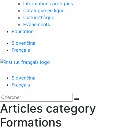
Informations pratiques
Catalogue en ligne
Culturethèque
Évènements
Education
Slovenčina
Français
Menu
Slovenčina
Français
'.__('Search').'
Fermer
Rechercher:
Chercher
Articles category
Formations