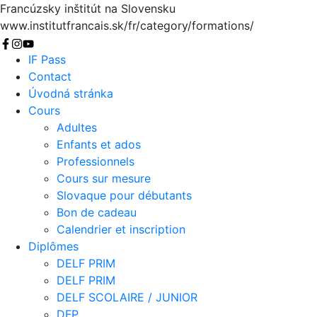
Francúzsky inštitút na Slovensku
www.institutfrancais.sk/fr/category/formations/
Chercher
IF Pass
Contact
Úvodná stránka
Cours
Adultes
Enfants et ados
Professionnels
Cours sur mesure
Slovaque pour débutants
Bon de cadeau
Calendrier et inscription
Diplômes
DELF PRIM
DELF PRIM
DELF SCOLAIRE / JUNIOR
DFP