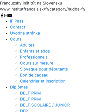
Francúzsky inštitút na Slovensku
www.institutfrancais.sk/fr/category/hudba-fr/
Chercher
IF Pass
Contact
Úvodná stránka
Cours
Adultes
Enfants et ados
Professionnels
Cours sur mesure
Slovaque pour débutants
Bon de cadeau
Calendrier et inscription
Diplômes
DELF PRIM
DELF PRIM
DELF SCOLAIRE / JUNIOR
DFP