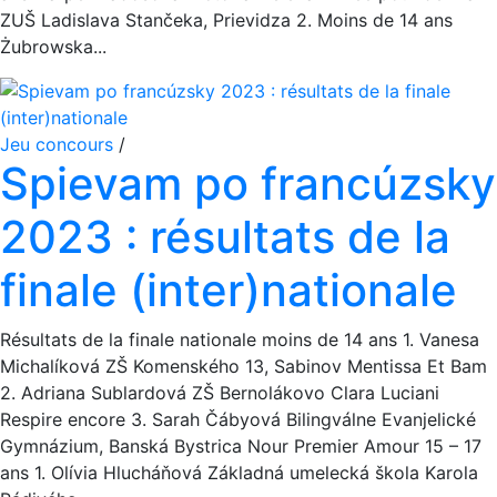
ZUŠ Ladislava Stančeka, Prievidza 2. Moins de 14 ans
Żubrowska...
Jeu concours
/
Spievam po francúzsky
2023 : résultats de la
finale (inter)nationale
Résultats de la finale nationale moins de 14 ans 1. Vanesa
Michalíková ZŠ Komenského 13, Sabinov Mentissa Et Bam
2. Adriana Sublardová ZŠ Bernolákovo Clara Luciani
Respire encore 3. Sarah Čábyová Bilingválne Evanjelické
Gymnázium, Banská Bystrica Nour Premier Amour 15 – 17
ans 1. Olívia Hlucháňová Základná umelecká škola Karola