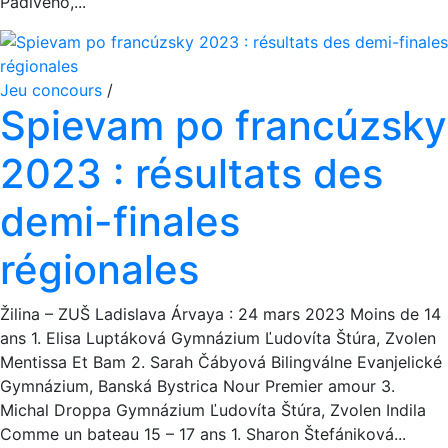
Pádivého,...
Jeu concours
/
Spievam po francúzsky
2023 : résultats des
demi-finales
régionales
Žilina – ZUŠ Ladislava Árvaya : 24 mars 2023 Moins de 14
ans 1. Elisa Luptáková Gymnázium Ľudovíta Štúra, Zvolen
Mentissa Et Bam 2. Sarah Čábyová Bilingválne Evanjelické
Gymnázium, Banská Bystrica Nour Premier amour 3.
Michal Droppa Gymnázium Ľudovíta Štúra, Zvolen Indila
Comme un bateau 15 – 17 ans 1. Sharon Štefániková...