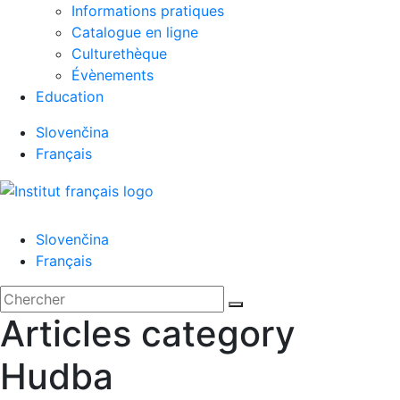
Informations pratiques
Catalogue en ligne
Culturethèque
Évènements
Education
Slovenčina
Français
Menu
Slovenčina
Français
'.__('Search').'
Fermer
Rechercher:
Chercher
Articles category
Hudba