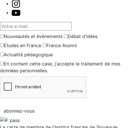
Votre e-mail
Nouveautés et évènements
Débat d’idées
Études en France
France Alumni
Actualité pédagogique
En cochant cette case, j'accepte le traitement de mes
données personnelles.
abonnez-vous
La carte de membre de l'Institut français de Slovaquie.