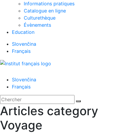
Informations pratiques
Catalogue en ligne
Culturethèque
Évènements
Education
Slovenčina
Français
Menu
Slovenčina
Français
'.__('Search').'
Fermer
Rechercher:
Chercher
Articles category
Voyage