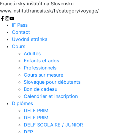
Francúzsky inštitút na Slovensku
www.institutfrancais.sk/fr/category/voyage/
Chercher
IF Pass
Contact
Úvodná stránka
Cours
Adultes
Enfants et ados
Professionnels
Cours sur mesure
Slovaque pour débutants
Bon de cadeau
Calendrier et inscription
Diplômes
DELF PRIM
DELF PRIM
DELF SCOLAIRE / JUNIOR
DFP