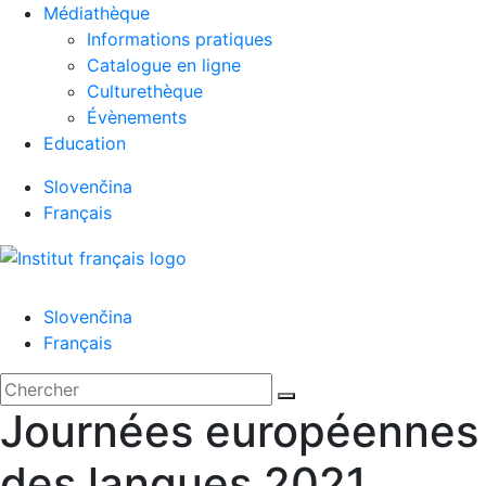
Médiathèque
Informations pratiques
Catalogue en ligne
Culturethèque
Évènements
Education
Slovenčina
Français
Menu
Slovenčina
Français
'.__('Search').'
Fermer
Rechercher:
Chercher
Journées européennes
des langues 2021