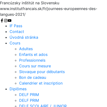
Francúzsky inštitút na Slovensku
www.institutfrancais.sk/fr/journees-europeennes-des-
langues-2021/
Chercher
IF Pass
Contact
Úvodná stránka
Cours
Adultes
Enfants et ados
Professionnels
Cours sur mesure
Slovaque pour débutants
Bon de cadeau
Calendrier et inscription
Diplômes
DELF PRIM
DELF PRIM
DELF SCOLAIRE / JUNIOR