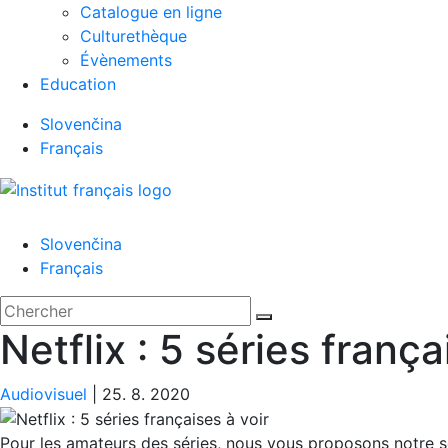
Catalogue en ligne
Culturethèque
Évènements
Education
Slovenčina
Français
Menu
Slovenčina
Français
'.__('Search').'
Fermer
Rechercher:
Chercher
Netflix : 5 séries frança
Audiovisuel
|
25. 8. 2020
Pour les amateurs des séries, nous vous proposons notre sé