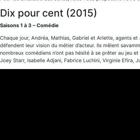
Dix pour cent (2015)
Saisons 1 à 3 – Comédie
Chaque jour, Andréa, Mathias, Gabriel et Arlette, agents et
défendent leur vision du métier d’acteur. Ils mêlent savamme
nombreux comédiens n’ont pas hésité à se prêter au jeu et s
Joey Starr, Isabelle Adjani, Fabrice Luchini, Virginie Efira,