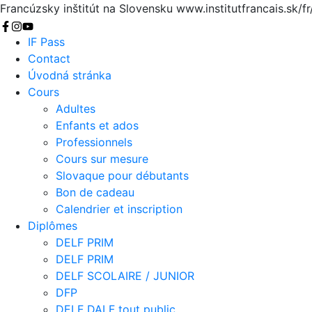
Francúzsky inštitút na Slovensku
www.institutfrancais.sk/fr/
Chercher
IF Pass
Contact
Úvodná stránka
Cours
Adultes
Enfants et ados
Professionnels
Cours sur mesure
Slovaque pour débutants
Bon de cadeau
Calendrier et inscription
Diplômes
DELF PRIM
DELF PRIM
DELF SCOLAIRE / JUNIOR
DFP
DELF DALF tout public