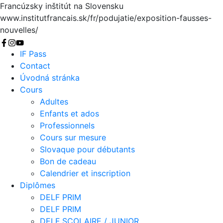
Francúzsky inštitút na Slovensku
www.institutfrancais.sk/fr/podujatie/exposition-fausses-
nouvelles/
Chercher
IF Pass
Contact
Úvodná stránka
Cours
Adultes
Enfants et ados
Professionnels
Cours sur mesure
Slovaque pour débutants
Bon de cadeau
Calendrier et inscription
Diplômes
DELF PRIM
DELF PRIM
DELF SCOLAIRE / JUNIOR