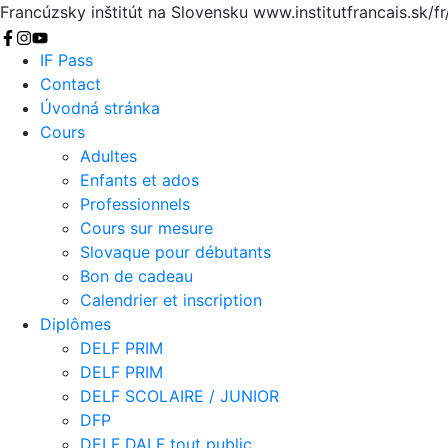
Francúzsky inštitút na Slovensku
www.institutfrancais.sk/fr
Chercher
IF Pass
Contact
Úvodná stránka
Cours
Adultes
Enfants et ados
Professionnels
Cours sur mesure
Slovaque pour débutants
Bon de cadeau
Calendrier et inscription
Diplômes
DELF PRIM
DELF PRIM
DELF SCOLAIRE / JUNIOR
DFP
DELF DALF tout public