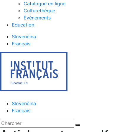
Catalogue en ligne
Culturethèque
Évènements
Education
Slovenčina
Français
Menu
Slovenčina
Français
'.__('Search').'
Fermer
Rechercher:
Chercher