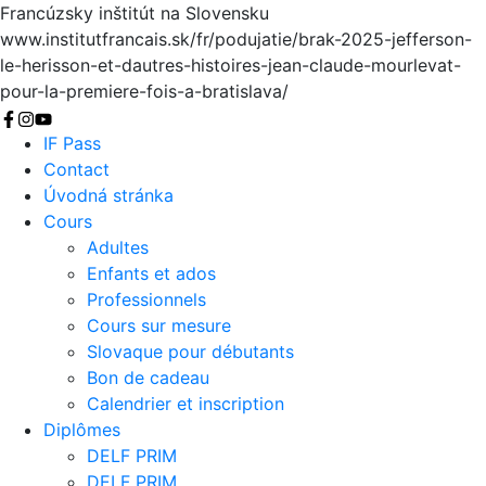
Francúzsky inštitút na Slovensku
www.institutfrancais.sk/fr/podujatie/brak-2025-jefferson-
le-herisson-et-dautres-histoires-jean-claude-mourlevat-
pour-la-premiere-fois-a-bratislava/
Chercher
IF Pass
Contact
Úvodná stránka
Cours
Adultes
Enfants et ados
Professionnels
Cours sur mesure
Slovaque pour débutants
Bon de cadeau
Calendrier et inscription
Diplômes
DELF PRIM
DELF PRIM