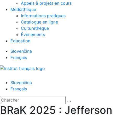
Appels à projets en cours
Médiathèque
Informations pratiques
Catalogue en ligne
Culturethèque
Évènements
Education
Slovenčina
Français
Menu
Slovenčina
Français
'.__('Search').'
Fermer
Rechercher:
Chercher
BRaK 2025 : Jefferson