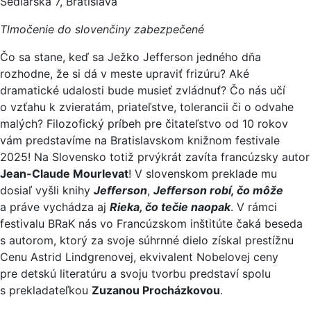
Sedlárska 7, Bratislava
Tlmočenie do slovenčiny zabezpečené
Čo sa stane, keď sa Ježko Jefferson jedného dňa
rozhodne, že si dá v meste upraviť frizúru? Aké
dramatické udalosti bude musieť zvládnuť? Čo nás učí
o vzťahu k zvieratám, priateľstve, tolerancii či o odvahe
malých? Filozofický príbeh pre čitateľstvo od 10 rokov
vám predstavíme na Bratislavskom knižnom festivale
2025! Na Slovensko totiž prvýkrát zavíta francúzsky autor
Jean-Claude Mourlevat
! V slovenskom preklade mu
dosiaľ vyšli knihy
Jefferson
,
Jefferson robí, čo môže
a práve vychádza aj
Rieka, čo tečie naopak
. V rámci
festivalu BRaK nás vo Francúzskom inštitúte čaká beseda
s autorom, ktorý za svoje súhrnné dielo získal prestížnu
Cenu Astrid Lindgrenovej, ekvivalent Nobelovej ceny
pre detskú literatúru a svoju tvorbu predstaví spolu
s prekladateľkou
Zuzanou Procházkovou
.