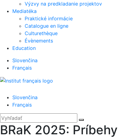
Výzvy na predkladanie projektov
Mediatéka
Praktické informácie
Catalogue en ligne
Culturethèque
Évènements
Education
Slovenčina
Français
Menu
Slovenčina
Français
'.__('Search').'
Zatvoriť
Hľadať:
Vyhľadať
BRaK 2025: Príbehy