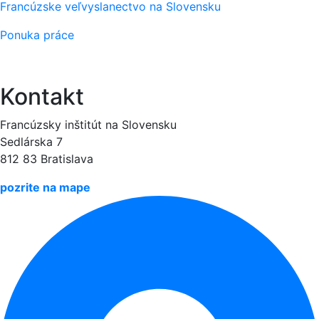
Francúzske veľvyslanectvo na Slovensku
Ponuka práce
Kontakt
Francúzsky inštitút na Slovensku
Sedlárska 7
812 83 Bratislava
pozrite na mape