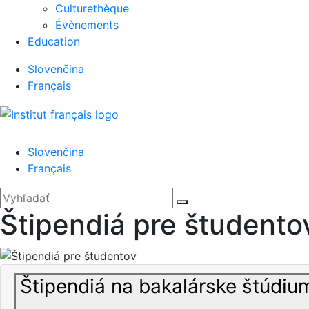
Culturethèque
Évènements
Education
Slovenčina
Français
Menu
Slovenčina
Français
'.__('Search').'
Zatvoriť
Hľadať:
Vyhľadať
Štipendiá pre študento
Štipendiá na bakalárske štúdium