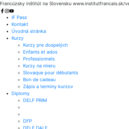
Francúzsky inštitút na Slovensku
www.institutfrancais.sk/v
Vyhľadať
IF Pass
Kontakt
Úvodná stránka
Kurzy
Kurzy pre dospelých
Enfants et ados
Professionnels
Kurzy na mieru
Slovaque pour débutants
Bon de cadeau
Zápis a termíny kurzov
Diplomy
DELF PRIM
DFP
DELF DALF