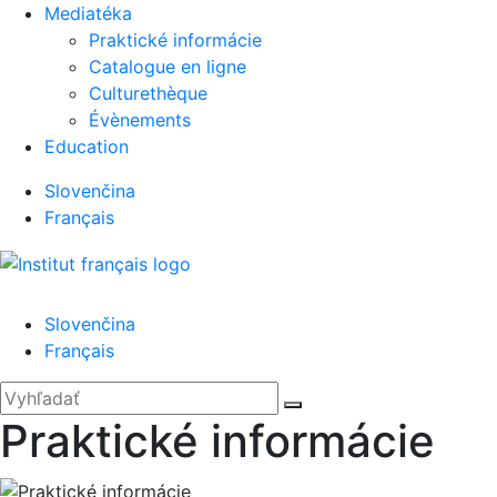
Mediatéka
Praktické informácie
Catalogue en ligne
Culturethèque
Évènements
Education
Slovenčina
Français
Menu
Slovenčina
Français
'.__('Search').'
Zatvoriť
Hľadať:
Vyhľadať
Praktické informácie