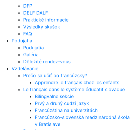
DFP
DELF DALF
Praktické informácie
Výsledky skúšok
FAQ
Podujatia
Podujatia
Galéria
Dôležité rendez-vous
Vzdelávanie
Prečo sa učiť po francúzsky?
Apprendre le français chez les enfants
Le français dans le système éducatif slovaque
Bilingválne sekcie
Prvý a druhý cudzí jazyk
Francúzština na univerzitách
Francúzsko-slovenská medzinárodná škola
v Bratislave