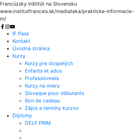
Francúzsky inštitút na Slovensku
www.institutfrancais.sk/mediateka/prakticke-informacie-
m/
Vyhľadať
IF Pass
Kontakt
Úvodná stránka
Kurzy
Kurzy pre dospelých
Enfants et ados
Professionnels
Kurzy na mieru
Slovaque pour débutants
Bon de cadeau
Zápis a termíny kurzov
Diplomy
DELF PRIM