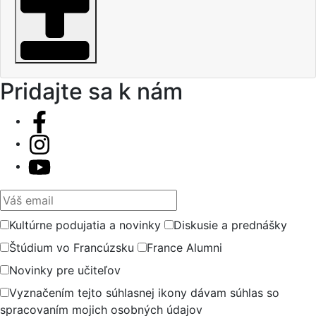
Pridajte sa k nám
Váš email
Kultúrne podujatia a novinky
Diskusie a prednášky
Štúdium vo Francúzsku
France Alumni
Novinky pre učiteľov
Vyznačením tejto súhlasnej ikony dávam súhlas so
spracovaním mojich osobných údajov