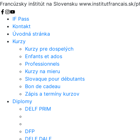
Francúzsky inštitút na Slovensku
www.institutfrancais.sk/p
Vyhľadať
IF Pass
Kontakt
Úvodná stránka
Kurzy
Kurzy pre dospelých
Enfants et ados
Professionnels
Kurzy na mieru
Slovaque pour débutants
Bon de cadeau
Zápis a termíny kurzov
Diplomy
DELF PRIM
DFP
DELF DALF