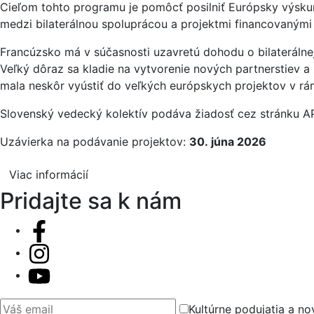
Cieľom tohto programu je pomôcť posilniť Európsky výsk
medzi bilaterálnou spoluprácou a projektmi financovanými
Francúzsko má v súčasnosti uzavretú dohodu o bilaterálnej
Veľký dôraz sa kladie na vytvorenie nových partnerstiev 
mala neskôr vyústiť do veľkých európskych projektov v r
Slovenský vedecký kolektív podáva žiadosť cez stránku 
Uzávierka na podávanie projektov:
30. júna 2026
Viac informácií
Pridajte sa k nám
Váš email
Kultúrne podujatia a no