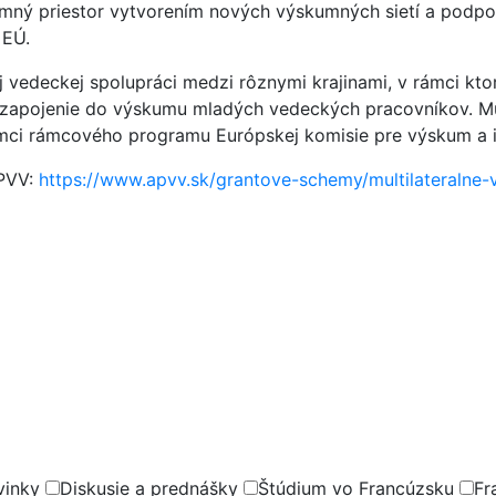
umný priestor vytvorením nových výskumných sietí a podp
 EÚ.
 vedeckej spolupráci medzi rôznymi krajinami, v rámci kto
a zapojenie do výskumu mladých vedeckých pracovníkov. Mul
ámci rámcového programu Európskej komisie pre výskum a i
APVV:
https://www.apvv.sk/grantove-schemy/multilateralne-
vinky
Diskusie a prednášky
Štúdium vo Francúzsku
Fr