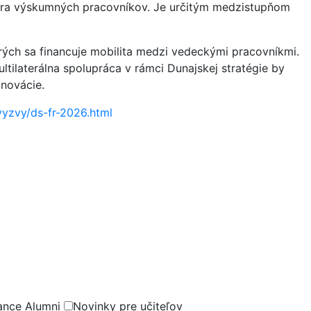
ora výskumných pracovníkov. Je určitým medzistupňom
rých sa financuje mobilita medzi vedeckými pracovníkmi.
tilaterálna spolupráca v rámci Dunajskej stratégie by
novácie.
vyzvy/ds-fr-2026.html
ance Alumni
Novinky pre učiteľov