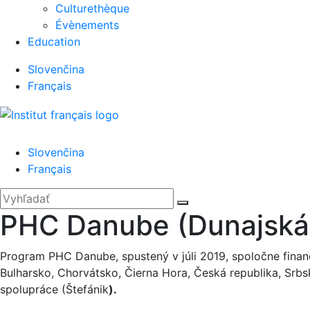
Culturethèque
Évènements
Education
Slovenčina
Français
Menu
Slovenčina
Français
'.__('Search').'
Zatvoriť
Hľadať:
Vyhľadať
PHC Danube (Dunajská 
Program PHC Danube, spustený v júli 2019, spoločne financ
Bulharsko, Chorvátsko, Čierna Hora, Česká republika, Srb
spolupráce (Štefánik
).