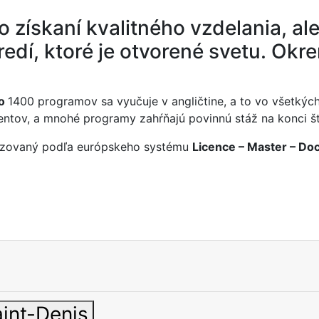
 získaní kvalitného vzdelania, ale
tredí, ktoré je otvorené svetu. O
ko
1400 programov sa vyučuje v angličtine, a to vo všetký
entov, a mnohé programy zahŕňajú povinnú stáž na konci št
nizovaný podľa európskeho systému
Licence – Master – Doc
aint-Denis