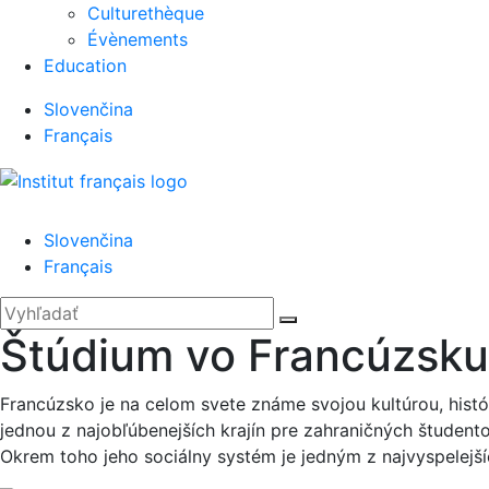
Culturethèque
Évènements
Education
Slovenčina
Français
Menu
Slovenčina
Français
'.__('Search').'
Zatvoriť
Hľadať:
Vyhľadať
Štúdium vo Francúzsku
Francúzsko je na celom svete známe svojou kultúrou, histór
jednou z najobľúbenejších krajín pre zahraničných študento
Okrem toho jeho sociálny systém je jedným z najvyspelejší