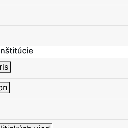
nštitúcie
ris
on