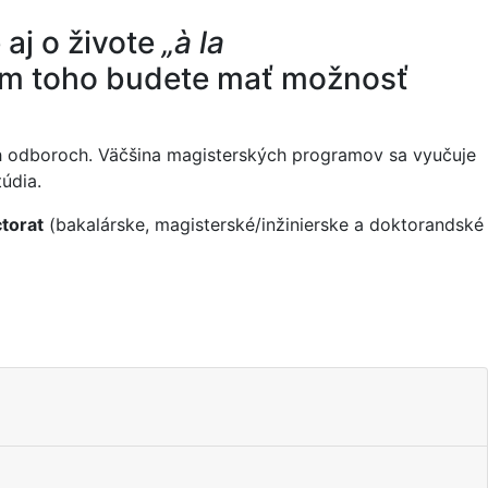
 aj o živote
„à la
krem toho budete mať možnosť
ch odboroch. Väčšina magisterských programov sa vyučuje
údia.
torat
(bakalárske, magisterské/inžinierske a doktorandské