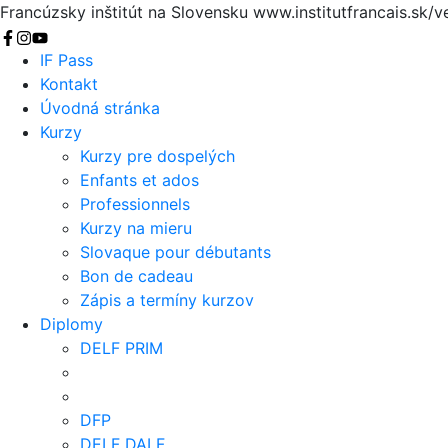
Francúzsky inštitút na Slovensku
www.institutfrancais.sk/
Vyhľadať
IF Pass
Kontakt
Úvodná stránka
Kurzy
Kurzy pre dospelých
Enfants et ados
Professionnels
Kurzy na mieru
Slovaque pour débutants
Bon de cadeau
Zápis a termíny kurzov
Diplomy
DELF PRIM
DFP
DELF DALF