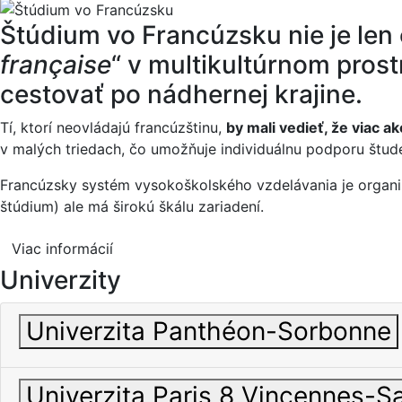
Štúdium vo Francúzsku nie je len o
française
“ v multikultúrnom pros
cestovať po nádhernej krajine.
Tí, ktorí neovládajú francúzštinu,
by mali vedieť, že viac a
v malých triedach, čo umožňuje individuálnu podporu štud
Francúzsky systém vysokoškolského vzdelávania je orga
štúdium) ale má širokú škálu zariadení.
Viac informácií
Univerzity
Univerzita Panthéon-Sorbonne
Univerzita Paris 8 Vincennes-S