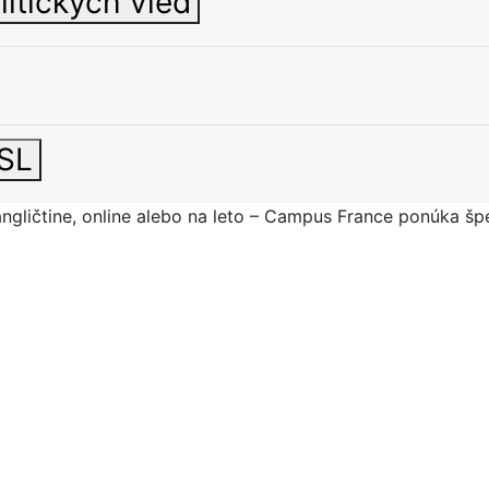
litických vied
PSL
v angličtine, online alebo na leto – Campus France ponúka šp