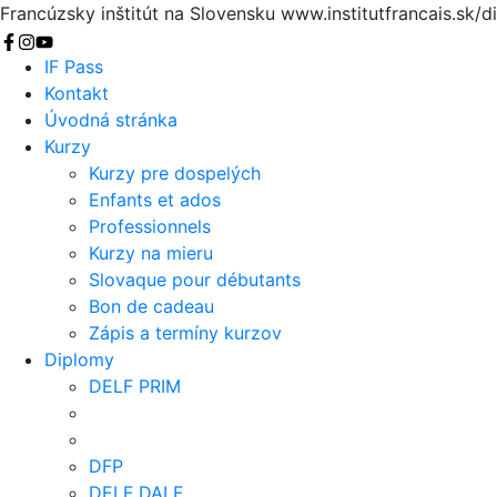
Francúzsky inštitút na Slovensku
www.institutfrancais.sk/d
Vyhľadať
IF Pass
Kontakt
Úvodná stránka
Kurzy
Kurzy pre dospelých
Enfants et ados
Professionnels
Kurzy na mieru
Slovaque pour débutants
Bon de cadeau
Zápis a termíny kurzov
Diplomy
DELF PRIM
DFP
DELF DALF