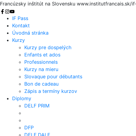
Francúzsky inštitút na Slovensku
www.institutfrancais.sk/if
Vyhľadať
IF Pass
Kontakt
Úvodná stránka
Kurzy
Kurzy pre dospelých
Enfants et ados
Professionnels
Kurzy na mieru
Slovaque pour débutants
Bon de cadeau
Zápis a termíny kurzov
Diplomy
DELF PRIM
DFP
DELF DALF