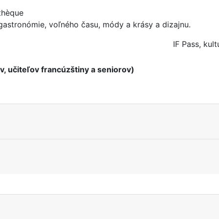
ethèque
 gastronómie, voľného času, módy a krásy a dizajnu.
IF Pass, kul
, učiteľov francúzštiny a seniorov)