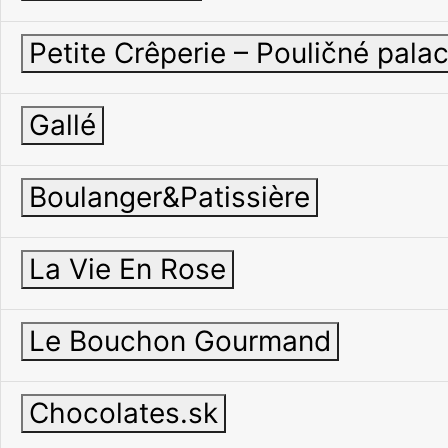
Petite Crêperie – Pouličné pala
Gallé
Boulanger&Patissière
La Vie En Rose
Le Bouchon Gourmand
Chocolates.sk