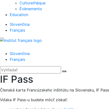
Culturethèque
Évènements
Education
Slovenčina
Français
Menu
Slovenčina
Français
'.__('Search').'
Zatvoriť
Hľadať:
Vyhľadať
IF Pass
Členská karta Francúzskeho inštitútu na Slovensku, IF Pas
Vďaka IF Pass-u budete môcť získať: