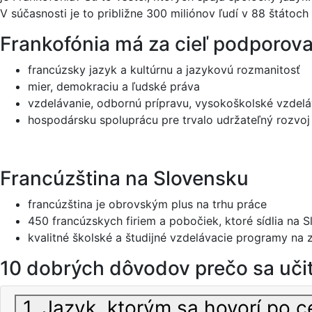
V súčasnosti je to približne 300 miliónov ľudí v 88 štátoch
Frankofónia má za cieľ podporova
francúzsky jazyk a kultúrnu a jazykovú rozmanitosť
mier, demokraciu a ľudské práva
vzdelávanie, odbornú prípravu, vysokoškolské vzdel
hospodársku spoluprácu pre trvalo udržateľný rozvoj
Francúzština na Slovensku
francúzština je obrovským plus na trhu práce
450 francúzskych firiem a pobočiek, ktoré sídlia na
kvalitné školské a študijné vzdelávacie programy 
10 dobrých dôvodov prečo sa uči