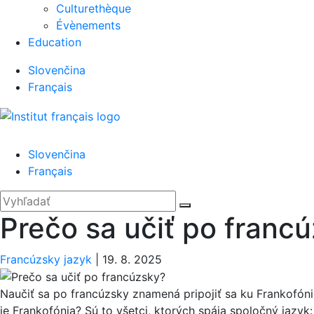
Culturethèque
Évènements
Education
Slovenčina
Français
Menu
Slovenčina
Français
'.__('Search').'
Zatvoriť
Hľadať:
Vyhľadať
Prečo sa učiť po franc
Francúzsky jazyk
|
19. 8. 2025
Naučiť sa po francúzsky znamená pripojiť sa ku Frankofóni
je Frankofónia? Sú to všetci, ktorých spája spoločný jazyk: