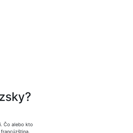
úzsky?
i. Čo alebo kto
 francúzština.