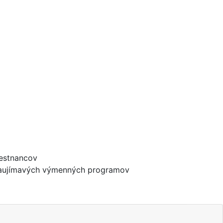
mestnancov
m zaujímavých výmenných programov