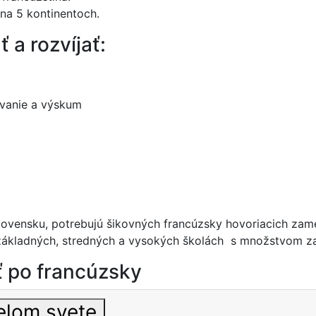
 na 5 kontinentoch.
ť a rozvíjať:
ávanie a výskum
 Slovensku, potrebujú šikovných francúzsky hovoriacich za
na základných, stredných a vysokých školách s množstvo
ť po francúzsky
1. Jazyk, ktorým sa hovorí po celom svete