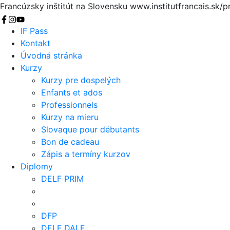
Francúzsky inštitút na Slovensku
www.institutfrancais.sk/p
Vyhľadať
IF Pass
Kontakt
Úvodná stránka
Kurzy
Kurzy pre dospelých
Enfants et ados
Professionnels
Kurzy na mieru
Slovaque pour débutants
Bon de cadeau
Zápis a termíny kurzov
Diplomy
DELF PRIM
DFP
DELF DALF