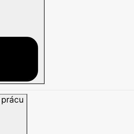
2. Jazyk, ktorý pomáha nájsť si prácu