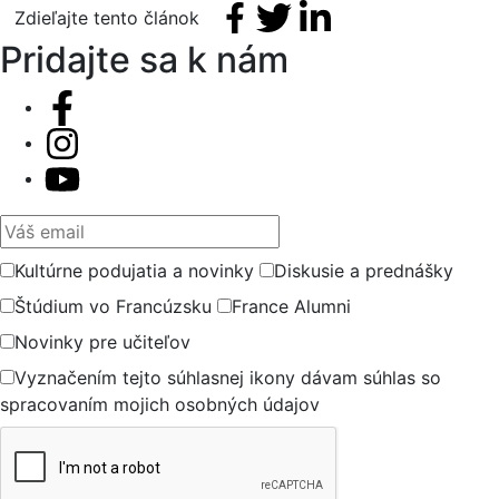
Facebook share
Tweet
Linkedin share
Zdieľajte tento článok
Pridajte sa k nám
Váš email
Kultúrne podujatia a novinky
Diskusie a prednášky
Štúdium vo Francúzsku
France Alumni
Novinky pre učiteľov
Vyznačením tejto súhlasnej ikony dávam súhlas so
spracovaním mojich osobných údajov