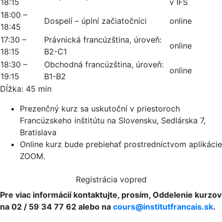
18:15
v IFS
18:00 –
Dospelí – úplní začiatočníci
online
18:45
17:30 –
Právnická francúzština, úroveň:
online
18:15
B2-C1
18:30 –
Obchodná francúzština, úroveň:
online
19:15
B1-B2
Dĺžka: 45 min
Prezenčný kurz sa uskutoční v priestoroch
Francúzskeho inštitútu na Slovensku, Sedlárska 7,
Bratislava
Online kurz bude prebiehať prostredníctvom aplikácie
ZOOM.
Registrácia vopred
Pre viac informácií kontaktujte, prosím, Oddelenie kurzov
na 02 / 59 34 77 62 alebo na
cours@institutfrancais.sk
.