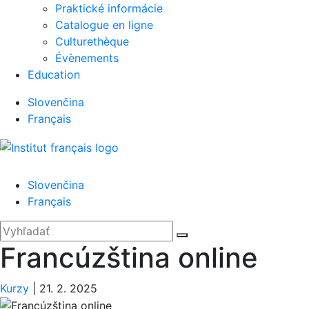
Praktické informácie
Catalogue en ligne
Culturethèque
Évènements
Education
Slovenčina
Français
Menu
Slovenčina
Français
'.__('Search').'
Zatvoriť
Hľadať:
Vyhľadať
Francúzština online
Kurzy
|
21. 2. 2025