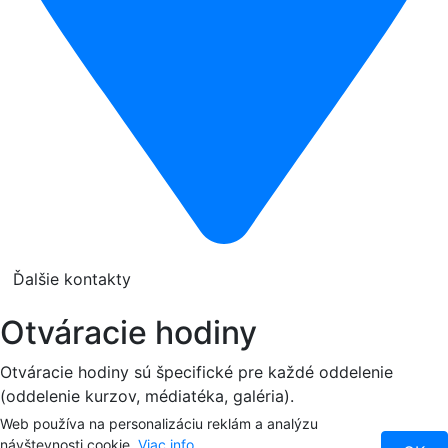
Ďalšie kontakty
Otváracie hodiny
Otváracie hodiny sú špecifické pre každé oddelenie
(oddelenie kurzov, médiatéka, galéria).
Web používa na personalizáciu reklám a analýzu
Prehľad otváracích hodín
návštevnosti cookie.
Viac info