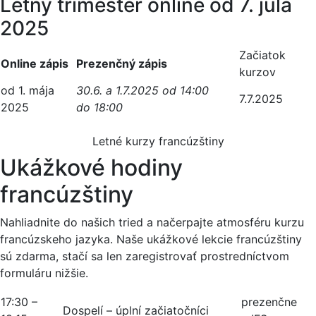
Letný trimester online od 7. júla
2025
Začiatok
Online zápis
Prezenčný zápis
kurzov
od 1. mája
30.6. a 1.7.2025 od 14:00
7.7.2025
2025
do 18:00
Letné kurzy francúzštiny
Ukážkové hodiny
francúzštiny
Nahliadnite do našich tried a načerpajte atmosféru kurzu
francúzskeho jazyka. Naše ukážkové lekcie francúzštiny
sú zdarma, stačí sa len zaregistrovať prostredníctvom
formuláru nižšie.
17:30 –
prezenčne
Dospelí – úplní začiatočníci