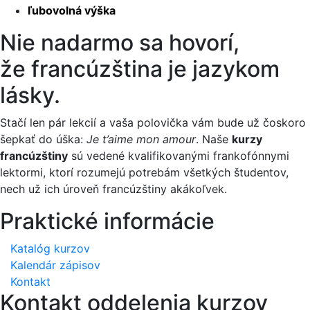
ľubovolná výška
Nie nadarmo sa hovorí,
že francúzština je jazykom
lásky.
Stačí len pár lekcií a vaša polovička vám bude už čoskoro
šepkať do úška:
Je t’aime mon amour
. Naše
kurzy
francúzštiny
sú vedené kvalifikovanými frankofónnymi
lektormi, ktorí rozumejú potrebám všetkých študentov,
nech už ich úroveň francúzštiny akákoľvek.
Praktické informácie
Katalóg kurzov
Kalendár zápisov
Kontakt
Kontakt oddelenia kurzov