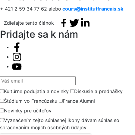
+ 421 2 59 34 77 62 alebo
cours@institutfrancais.sk
Facebook share
Tweet
Linkedin share
Zdieľajte tento článok
Pridajte sa k nám
Váš email
Kultúrne podujatia a novinky
Diskusie a prednášky
Štúdium vo Francúzsku
France Alumni
Novinky pre učiteľov
Vyznačením tejto súhlasnej ikony dávam súhlas so
spracovaním mojich osobných údajov