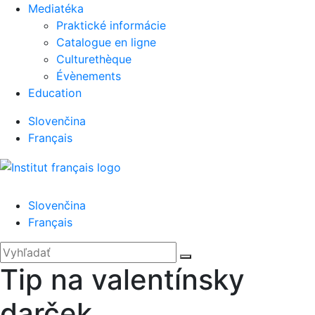
Mediatéka
Praktické informácie
Catalogue en ligne
Culturethèque
Évènements
Education
Slovenčina
Français
Menu
Slovenčina
Français
'.__('Search').'
Zatvoriť
Hľadať:
Vyhľadať
Tip na valentínsky
darček