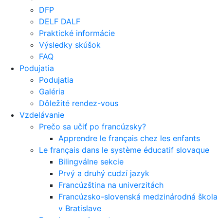
DFP
DELF DALF
Praktické informácie
Výsledky skúšok
FAQ
Podujatia
Podujatia
Galéria
Dôležité rendez-vous
Vzdelávanie
Prečo sa učiť po francúzsky?
Apprendre le français chez les enfants
Le français dans le système éducatif slovaque
Bilingválne sekcie
Prvý a druhý cudzí jazyk
Francúzština na univerzitách
Francúzsko-slovenská medzinárodná škola
v Bratislave