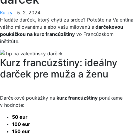
Kurzy
|
5. 2. 2024
Hľadáte darček, ktorý chytí za srdce? Potešte na Valentína
vášho milovanému alebo vašu milovanú s
darčekovou
poukážkou na kurz francúzštiny
vo Francúzskom
inštitúte.
Kurz francúzštiny: ideálny
darček pre muža a ženu
Darčekové poukážky na
kurz francúzštiny
ponúkame
v hodnote:
50 eur
100 eur
150 eur