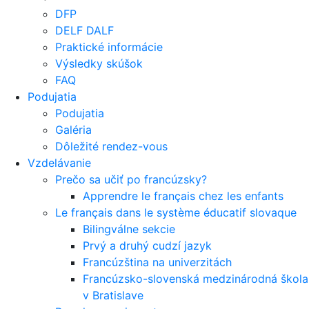
DFP
DELF DALF
Praktické informácie
Výsledky skúšok
FAQ
Podujatia
Podujatia
Galéria
Dôležité rendez-vous
Vzdelávanie
Prečo sa učiť po francúzsky?
Apprendre le français chez les enfants
Le français dans le système éducatif slovaque
Bilingválne sekcie
Prvý a druhý cudzí jazyk
Francúzština na univerzitách
Francúzsko-slovenská medzinárodná škola
v Bratislave