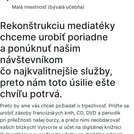
Malá miestnosť (bývalá učebňa)
Rekonštrukciu mediatéky
chceme urobiť poriadne
a ponúknuť našim
návštevníkom
čo najkvalitnejšie služby,
preto nám toto úsilie ešte
chvíľu potrvá.
Preto by sme vás chceli požiadať o trpezlivosť. Príďte sa
urobiť zásoby francúzskych kníh, CD, DVD a periodík
pri príležitosti našej burzy, a prečo nimi neobdarovať
vašich blízkych! Vytvorte si účet na digitálnej knižnici