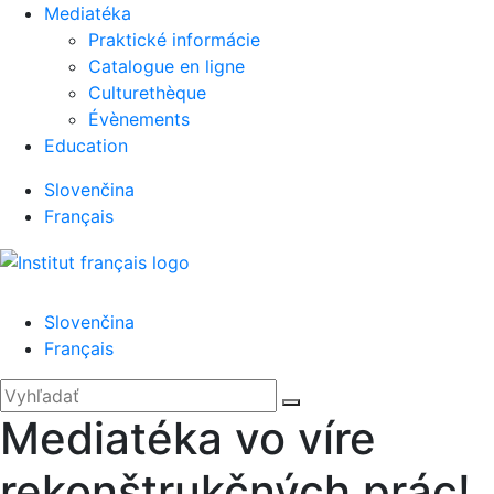
Mediatéka
Praktické informácie
Catalogue en ligne
Culturethèque
Évènements
Education
Slovenčina
Français
Menu
Slovenčina
Français
'.__('Search').'
Zatvoriť
Hľadať:
Vyhľadať
Mediatéka vo víre
rekonštrukčných prác!