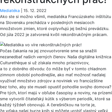
Mediatéka
|
15. 12. 2022
Ako ste si možno všimli, mediatéka Francúzskeho inštitútu
na Slovensku prechádza v posledných mesiacoch
množstvom zmien, ktoré ovplyvňujú jej bežnú prevádzku.
Od júla 2022 je zatvorená kvôli rekonštrukčným prácam.
Počas čakania na jej znovuotvorenie sme sa snažili
nezanedbať našich verných členov. Naša digitálna knižnica
Culturethèque si už získala mnoho priaznivcov,
a to z dobrého dôvodu: čo môže byť v tomto chladnom
zimnom období pohodlnejšie, ako mať možnosť naďalej
využívať množstvo zdrojov a noviniek vo francúzštine
bez toho, aby ste museli opustiť pohodlie svojho domova?
Pre tých, ktorí majú v obľube časopisy a noviny, na prízemí
sme vytvorili čitateľský kútik s výberom periodík, ktoré sa
každý týždeň obnovujú. A čerešničkou na torte je,
že vďaka našej burze kníh si môžete urobiť vlastný veľký