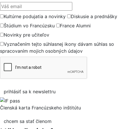
Váš email
Kultúrne podujatia a novinky
Diskusie a prednášky
Štúdium vo Francúzsku
France Alumni
Novinky pre učiteľov
Vyznačením tejto súhlasnej ikony dávam súhlas so
spracovaním mojich osobných údajov
prihlásiť sa k newslettru
Členská karta Francúzskeho inštitútu
chcem sa stať členom