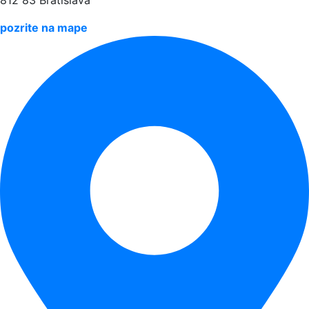
812 83 Bratislava
pozrite na mape