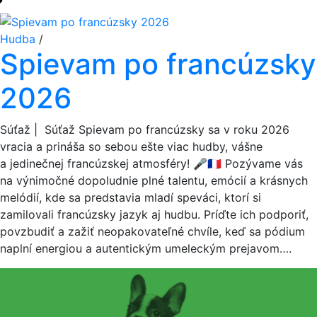
Hudba
/
Spievam po francúzsky
2026
Súťaž | Súťaž Spievam po francúzsky sa v roku 2026
vracia a prináša so sebou ešte viac hudby, vášne
a jedinečnej francúzskej atmosféry! 🎤🇫🇷 Pozývame vás
na výnimočné dopoludnie plné talentu, emócií a krásnych
melódií, kde sa predstavia mladí speváci, ktorí si
zamilovali francúzsky jazyk aj hudbu. Príďte ich podporiť,
povzbudiť a zažiť neopakovateľné chvíle, keď sa pódium
naplní energiou a autentickým umeleckým prejavom….