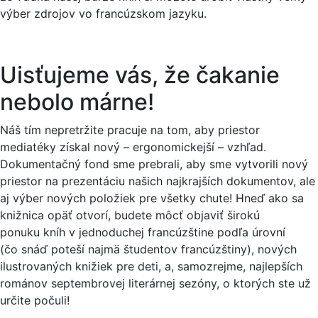
výber zdrojov vo francúzskom jazyku.
Uisťujeme vás, že čakanie
nebolo márne!
Náš tím nepretržite pracuje na tom, aby priestor
mediatéky získal nový – ergonomickejší – vzhľad.
Dokumentačný fond sme prebrali, aby sme vytvorili nový
priestor na prezentáciu našich najkrajších dokumentov, ale
aj výber nových položiek pre všetky chute! Hneď ako sa
knižnica opäť otvorí, budete môcť objaviť širokú
ponuku kníh v jednoduchej francúzštine podľa úrovní
(čo snáď poteší najmä študentov francúzštiny), nových
ilustrovaných knižiek pre deti, a, samozrejme, najlepších
románov septembrovej literárnej sezóny, o ktorých ste už
určite počuli!