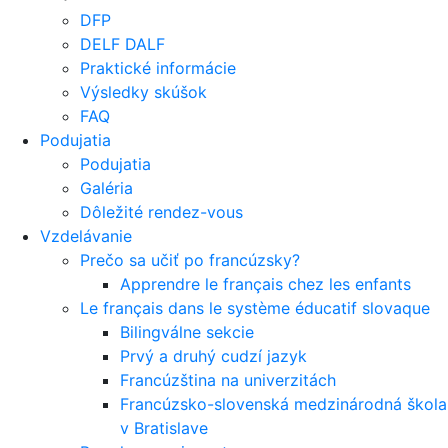
DFP
DELF DALF
Praktické informácie
Výsledky skúšok
FAQ
Podujatia
Podujatia
Galéria
Dôležité rendez-vous
Vzdelávanie
Prečo sa učiť po francúzsky?
Apprendre le français chez les enfants
Le français dans le système éducatif slovaque
Bilingválne sekcie
Prvý a druhý cudzí jazyk
Francúzština na univerzitách
Francúzsko-slovenská medzinárodná škola
v Bratislave