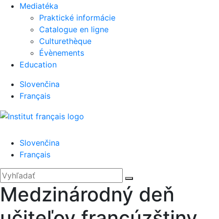
Mediatéka
Praktické informácie
Catalogue en ligne
Culturethèque
Évènements
Education
Slovenčina
Français
Menu
Slovenčina
Français
'.__('Search').'
Zatvoriť
Hľadať:
Vyhľadať
Medzinárodný deň
učiteľov francúzštiny