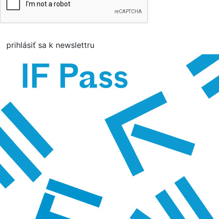
prihlásiť sa k newslettru