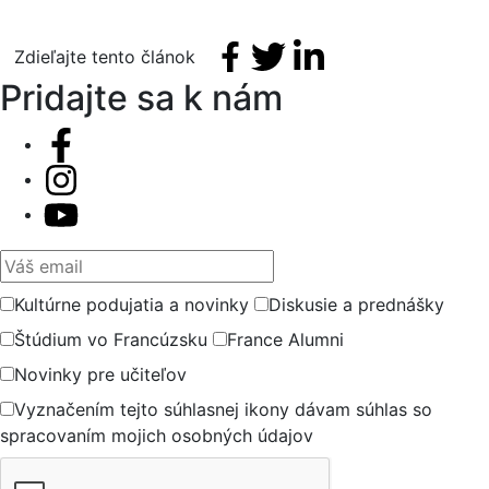
Facebook share
Tweet
Linkedin share
Zdieľajte tento článok
Pridajte sa k nám
Váš email
Kultúrne podujatia a novinky
Diskusie a prednášky
Štúdium vo Francúzsku
France Alumni
Novinky pre učiteľov
Vyznačením tejto súhlasnej ikony dávam súhlas so
spracovaním mojich osobných údajov