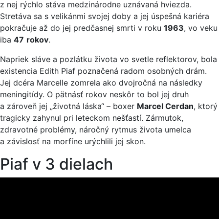
z nej rýchlo stáva medzinárodne uznávaná hviezda.
Stretáva sa s velikánmi svojej doby a jej úspešná kariéra
pokračuje až do jej predčasnej smrti v roku
1963
, vo veku
iba
47
rokov
.
Napriek sláve a pozlátku života vo svetle reflektorov, bola
existencia Edith Piaf poznačená radom osobných drám.
Jej dcéra Marcelle zomrela ako dvojročná na následky
meningitídy. O pätnásť rokov neskôr to bol jej druh
a zároveň jej „životná láska“ – boxer
Marcel Cerdan
, ktorý
tragicky zahynul pri leteckom nešťastí. Zármutok,
zdravotné problémy, náročný rytmus života umelca
a závislosť na morfíne urýchlili jej skon.
Piaf v 3 dielach