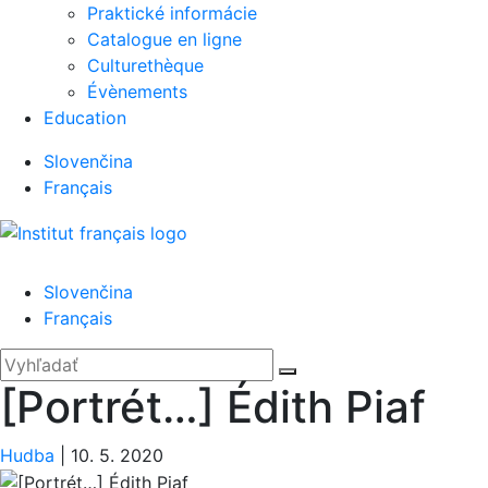
Praktické informácie
Catalogue en ligne
Culturethèque
Évènements
Education
Slovenčina
Français
Menu
Slovenčina
Français
'.__('Search').'
Zatvoriť
Hľadať:
Vyhľadať
[Portrét…] Édith Piaf
Hudba
|
10. 5. 2020