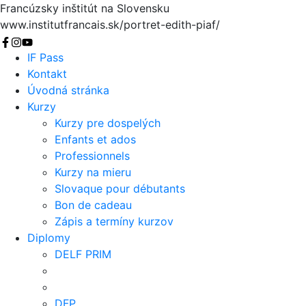
Francúzsky inštitút na Slovensku
www.institutfrancais.sk/portret-edith-piaf/
Vyhľadať
IF Pass
Kontakt
Úvodná stránka
Kurzy
Kurzy pre dospelých
Enfants et ados
Professionnels
Kurzy na mieru
Slovaque pour débutants
Bon de cadeau
Zápis a termíny kurzov
Diplomy
DELF PRIM
DFP