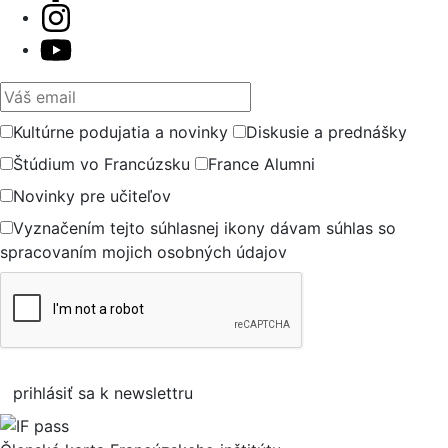
Váš email
Kultúrne podujatia a novinky
Diskusie a prednášky
Štúdium vo Francúzsku
France Alumni
Novinky pre učiteľov
Vyznačením tejto súhlasnej ikony dávam súhlas so
spracovaním mojich osobných údajov
prihlásiť sa k newslettru