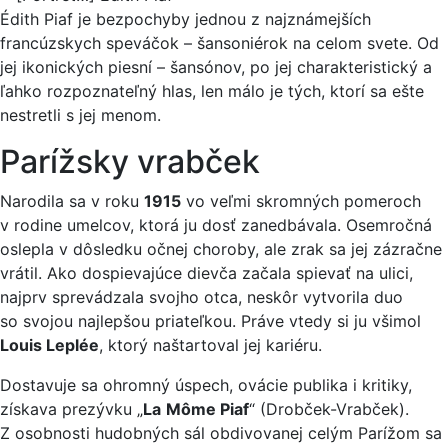
Édith Piaf je bezpochyby jednou z najznámejších
francúzskych speváčok – šansoniérok na celom svete. Od
jej ikonických piesní – šansónov, po jej charakteristický a
ľahko rozpoznateľný hlas, len málo je tých, ktorí sa ešte
nestretli s jej menom.
Parížsky vrabček
Narodila sa v roku
1915
vo veľmi skromných pomeroch
v rodine umelcov, ktorá ju dosť zanedbávala. Osemročná
oslepla v dôsledku očnej choroby, ale zrak sa jej zázračne
vrátil. Ako dospievajúce dievča začala spievať na ulici,
najprv sprevádzala svojho otca, neskôr vytvorila duo
so svojou najlepšou priateľkou. Práve vtedy si ju všimol
Louis Leplée
, ktorý naštartoval jej kariéru.
Dostavuje sa ohromný úspech, ovácie publika i kritiky,
získava prezývku „
La
Môme Piaf
“ (Drobček-Vrabček).
Z osobnosti hudobných sál obdivovanej celým Parížom sa