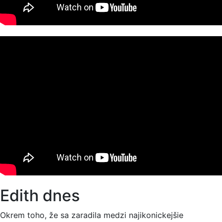
Edith dnes
Okrem toho, že sa zaradila medzi najikonickejšie