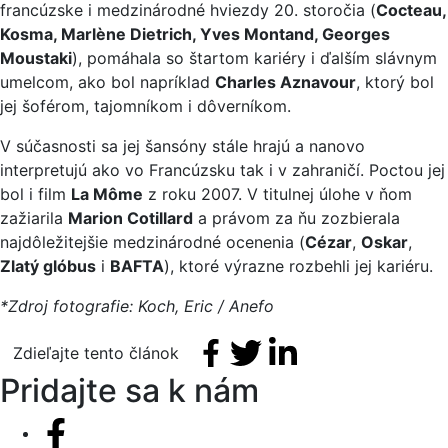
francúzske i medzinárodné hviezdy 20. storočia (
Cocteau,
Kosma, Marlène Dietrich, Yves Montand, Georges
Moustaki
), pomáhala so štartom kariéry i ďalším slávnym
umelcom, ako bol napríklad
Charles Aznavour
, ktorý bol
jej šoférom, tajomníkom i dôverníkom.
V súčasnosti sa jej šansóny stále hrajú a nanovo
interpretujú ako vo Francúzsku tak i v zahraničí. Poctou jej
bol i film
La Môme
z roku 2007. V titulnej úlohe v ňom
zažiarila
Marion Cotillard
a právom za ňu zozbierala
najdôležitejšie medzinárodné ocenenia (
Cézar
,
Oskar
,
Zlatý glóbus
i
BAFTA
), ktoré výrazne rozbehli jej kariéru.
*Zdroj fotografie: Koch, Eric / Anefo
Facebook share
Tweet
Linkedin share
Zdieľajte tento článok
Pridajte sa k nám