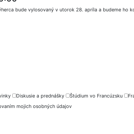
ýherca bude vylosovaný v utorok 28. apríla a budeme ho k
vinky
Diskusie a prednášky
Štúdium vo Francúzsku
Fr
covaním mojich osobných údajov