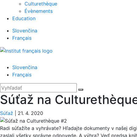
Culturethèque
Évènements
Education
Slovenčina
Français
Menu
Slovenčina
Français
'.__('Search').'
Zatvoriť
Hľadať:
Vyhľadať
Súťaž na Culturethèqu
Súťaž
|
21. 4. 2020
Radi súťažíte a vyhrávate? Hľadajte dokumenty v našej di
zaslali všetky správne odpovede. A výhra? Veď predsa kni