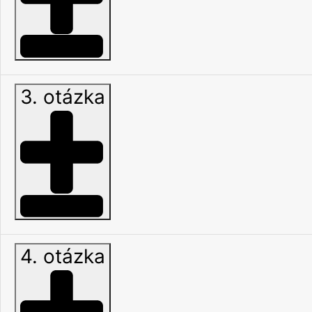
3. otázka
4. otázka