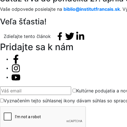
Vaše odpovede posielajte na
biblio@institutfrancais.sk
. V
Veľa šťastia!
Facebook share
Tweet
Linkedin share
Zdieľajte tento článok
Pridajte sa k nám
Váš email
Kultúrne podujatia a no
Vyznačením tejto súhlasnej ikony dávam súhlas so spra