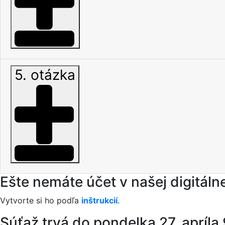
5. otázka
Ešte nemáte účet v našej digitálne
Vytvorte si ho podľa
inštrukcií
.
Súťaž trvá do pondelka 27. apríla