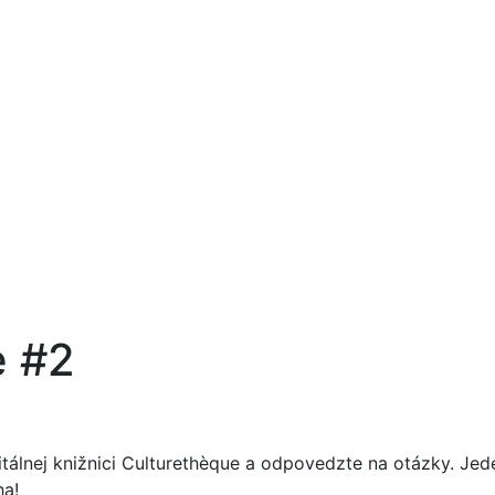
e #2
gitálnej knižnici Culturethèque a odpovedzte na otázky. J
ha!