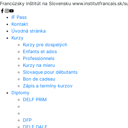
Francúzsky inštitút na Slovensku
www.institutfrancais.sk/s
Vyhľadať
IF Pass
Kontakt
Úvodná stránka
Kurzy
Kurzy pre dospelých
Enfants et ados
Professionnels
Kurzy na mieru
Slovaque pour débutants
Bon de cadeau
Zápis a termíny kurzov
Diplomy
DELF PRIM
DFP
DELF DALF