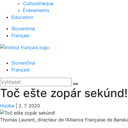
Culturethèque
Évènements
Education
Slovenčina
Français
Menu
Slovenčina
Français
'.__('Search').'
Zatvoriť
Hľadať:
Vyhľadať
Toč ešte zopár sekúnd!
Hudba
|
2. 7. 2020
Thomas Laurent, directeur de l’Alliance Française de Bansk