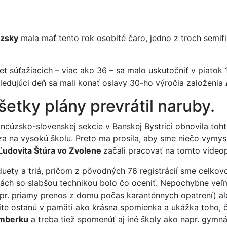
úzsky
mala mať tento rok osobité čaro, jedno z troch semi
čet súťažiacich – viac ako 36 – sa malo uskutočniť v piato
ledujúci deň sa mali konať oslavy 30-ho výročia založenia
etky plány prevrátil naruby.
rancúzsko-slovenskej sekcie v Banskej Bystrici obnovila to
za na vysokú školu. Preto ma prosila, aby sme niečo vymys
 Ľudovíta Štúra vo Zvolene
začali pracovať na tomto videop
uety a triá, pričom z pôvodných 76 registrácií sme celkovo 
deách so slabšou technikou bolo čo oceniť. Nepochybne veľ
(napr. priamy prenos z domu počas karanténnych opatrení) a
čite ostanú v pamäti ako krásna spomienka a ukážka toho, 
mberku
a treba tiež spomenúť aj iné školy ako napr. gymn