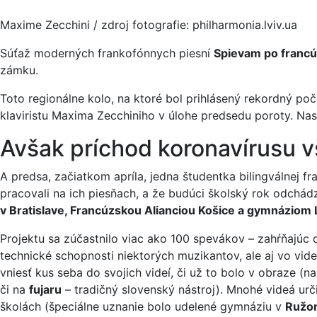
Maxime Zecchini / zdroj fotografie: philharmonia.lviv.ua
Súťaž moderných frankofónnych piesní
Spievam po franc
zámku.
Toto regionálne kolo, na ktoré bol prihlásený rekordný po
klaviristu Maxima Zecchiniho v úlohe predsedu poroty. Nas
Avšak príchod koronavírusu vš
A predsa, začiatkom apríla, jedna študentka bilingválnej f
pracovali na ich piesňach, a že budúci školský rok odchád
v Bratislave, Francúzskou Alianciou Košice a gymnáziom
Projektu sa zúčastnilo viac ako 100 spevákov – zahŕňajúc d
technické schopnosti niektorých muzikantov, ale aj vo vi
vniesť kus seba do svojich videí, či už to bolo v obraze 
či na
fujaru
– tradičný slovenský nástroj). Mnohé videá ur
školách (špeciálne uznanie bolo udelené gymnáziu v
Ružo