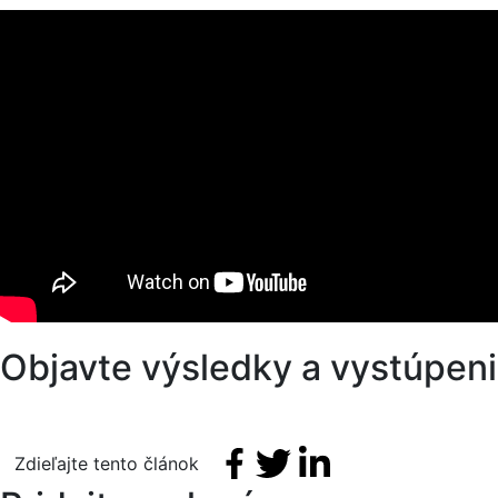
Objavte výsledky a vystúpen
Facebook share
Tweet
Linkedin share
Zdieľajte tento článok