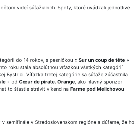
očtom videí súťažiacich. Spoty, ktoré uvádzali jednotlivé
ategórii do 14 rokov, s pesničkou «
Sur un coup de tête
»
hto roku stala absolútnou víťazkou všetkých kategórií
Bystrici. Víťazka tretej kategórie sa súťaže zúčastnila
le
» od
Cœur de pirate. Orange,
ako hlavný sponzor
ť to šťastie stráviť víkend na
Farme pod Melichovou
y v semifinále v Stredoslovenskom regióne a dúfame, že ho