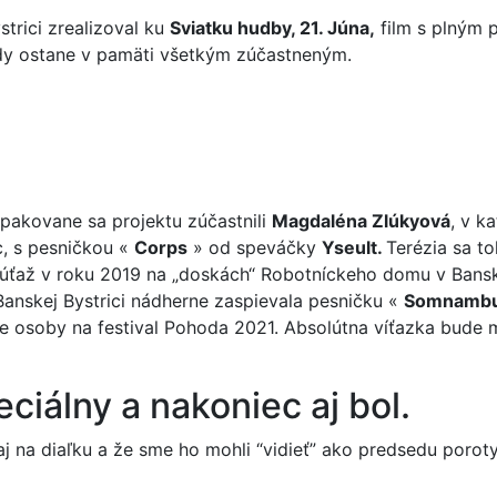
trici zrealizoval ku
Sviatku hudby, 21. Júna,
film s plným p
vždy ostane v pamäti všetkým zúčastneným.
opakovane sa projektu zúčastnili
Magdaléna Zlúkyová
, v k
c, s pesničkou «
Corps
» od speváčky
Yseult.
Terézia sa to
úťaž v roku 2019 na „doskách“ Robotníckeho domu v Banskej 
Banskej Bystrici nádherne zaspievala pesničku «
Somnambu
e osoby na festival Pohoda 2021. Absolútna víťazka bude ma
ciálny a nakoniec aj bol.
j na diaľku a že sme ho mohli “vidieť” ako predsedu porot