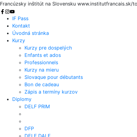
Francúzsky inštitút na Slovensku
www.institutfrancais.sk/t
Vyhľadať
IF Pass
Kontakt
Úvodná stránka
Kurzy
Kurzy pre dospelých
Enfants et ados
Professionnels
Kurzy na mieru
Slovaque pour débutants
Bon de cadeau
Zápis a termíny kurzov
Diplomy
DELF PRIM
DFP
DELF DALF