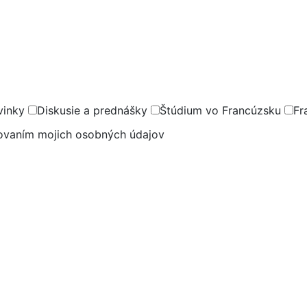
vinky
Diskusie a prednášky
Štúdium vo Francúzsku
Fr
covaním mojich osobných údajov