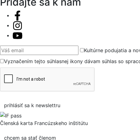
Pridajte sa k nám
Váš email
Kultúrne podujatia a no
Vyznačením tejto súhlasnej ikony dávam súhlas so spra
prihlásiť sa k newslettru
Členská karta Francúzskeho inštitútu
chcem sa stať členom