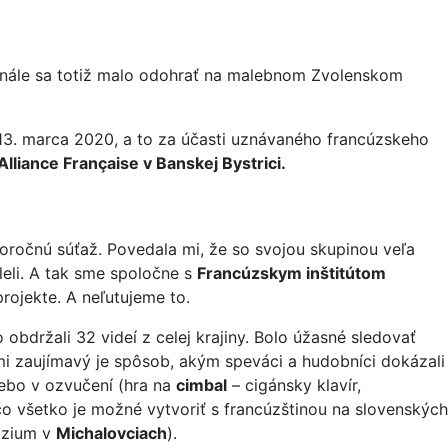
finále sa totiž malo odohrať na malebnom Zvolenskom
k 13. marca 2020, a to za účasti uznávaného francúzskeho
Alliance Française v Banskej Bystrici.
htoročnú súťaž. Povedala mi, že so svojou skupinou veľa
leli. A tak sme spoločne s
Francúzskym inštitútom
rojekte. A neľutujeme to.
obdržali 32 videí z celej krajiny. Bolo úžasné sledovať
mi zaujímavý je spôsob, akým speváci a hudobníci dokázali
lebo v ozvučení (hra na
cimbal
– cigánsky klavír,
čo všetko je možné vytvoriť s francúzštinou na slovenských
ázium v
Michalovciach
).