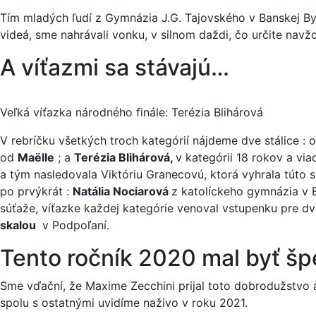
Tím mladých ľudí z Gymnázia J.G. Tajovského v Banskej Bys
videá, sme nahrávali vonku, v silnom daždi, čo určite na
A víťazmi sa stávajú…
Veľká víťazka národného finále: Terézia Blihárová
V rebríčku všetkých troch kategórií nájdeme dve stálice : 
od
Maëlle
; a
Terézia Blih
á
rov
á,
v kategórii 18 rokov a via
a tým nasledovala Viktóriu Granecovú, ktorá vyhrala túto s
po prvýkrát :
Nat
á
lia Nociarov
á
z katolíckeho gymnázia v 
súťaže, víťazke každej kategórie venoval vstupenku pre dv
skalou
v Podpoľaní.
Tento ročník 2020 mal byť špe
Sme vďační, že Maxime Zecchini prijal toto dobrodužstvo a
spolu s ostatnými uvidíme naživo v roku 2021.