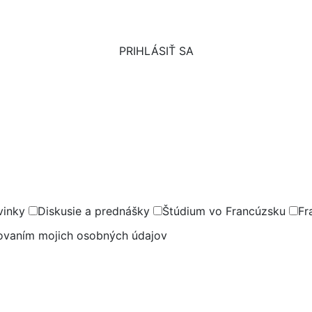
PRIHLÁSIŤ SA
vinky
Diskusie a prednášky
Štúdium vo Francúzsku
Fr
covaním mojich osobných údajov