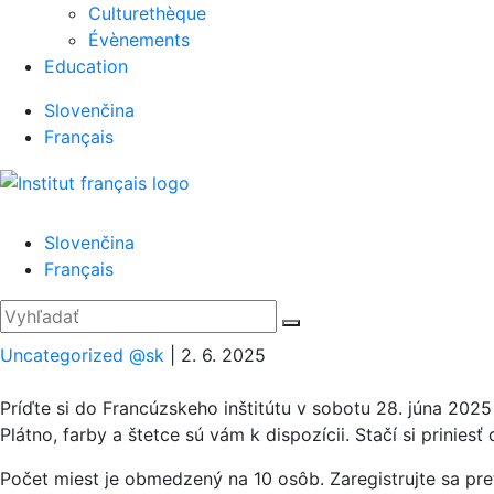
Culturethèque
Évènements
Education
Slovenčina
Français
Menu
Slovenčina
Français
'.__('Search').'
Zatvoriť
Hľadať:
Vyhľadať
Uncategorized @sk
|
2. 6. 2025
Príďte si do Francúzskeho inštitútu v sobotu 28. júna 202
Plátno, farby a štetce sú vám k dispozícii. Stačí si prinies
Počet miest je obmedzený na 10 osôb. Zaregistrujte sa pre