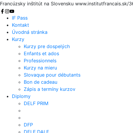
Francúzsky inštitút na Slovensku
www.institutfrancais.sk/
Vyhľadať
IF Pass
Kontakt
Úvodná stránka
Kurzy
Kurzy pre dospelých
Enfants et ados
Professionnels
Kurzy na mieru
Slovaque pour débutants
Bon de cadeau
Zápis a termíny kurzov
Diplomy
DELF PRIM
DFP
DELF DALF