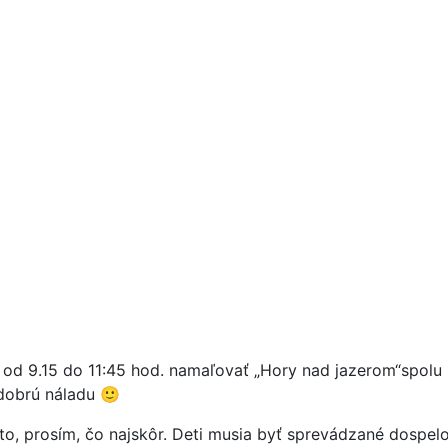
5 od 9.15 do 11:45 hod. namaľovať „Hory nad jazerom“spolu 
ť dobrú náladu 🙂
to, prosím, čo najskôr. Deti musia byť sprevádzané dospel