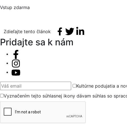
Vstup zdarma
Facebook share
Tweet
Linkedin share
Zdieľajte tento článok
Pridajte sa k nám
Váš email
Kultúrne podujatia a no
Vyznačením tejto súhlasnej ikony dávam súhlas so spra