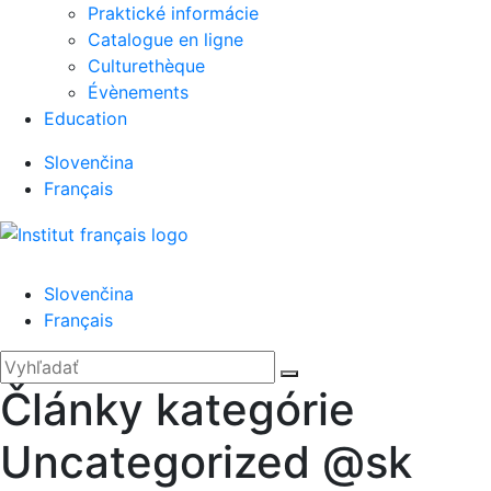
Praktické informácie
Catalogue en ligne
Culturethèque
Évènements
Education
Slovenčina
Français
Menu
Slovenčina
Français
'.__('Search').'
Zatvoriť
Hľadať:
Vyhľadať
Články kategórie
Uncategorized @sk