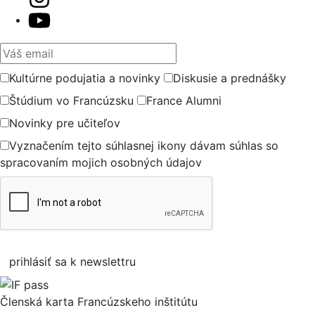
Váš email
Kultúrne podujatia a novinky
Diskusie a prednášky
Štúdium vo Francúzsku
France Alumni
Novinky pre učiteľov
Vyznačením tejto súhlasnej ikony dávam súhlas so
spracovaním mojich osobných údajov
prihlásiť sa k newslettru
Členská karta Francúzskeho inštitútu