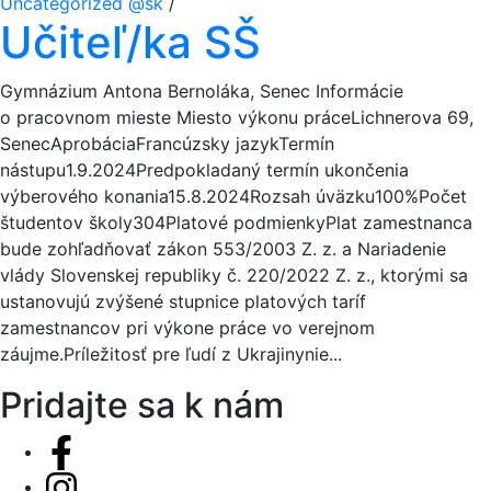
Uncategorized @sk
/
Učiteľ/ka SŠ
Gymnázium Antona Bernoláka, Senec Informácie
o pracovnom mieste Miesto výkonu práceLichnerova 69,
SenecAprobáciaFrancúzsky jazykTermín
nástupu1.9.2024Predpokladaný termín ukončenia
výberového konania15.8.2024Rozsah úväzku100%Počet
študentov školy304Platové podmienkyPlat zamestnanca
bude zohľadňovať zákon 553/2003 Z. z. a Nariadenie
vlády Slovenskej republiky č. 220/2022 Z. z., ktorými sa
ustanovujú zvýšené stupnice platových taríf
zamestnancov pri výkone práce vo verejnom
záujme.Príležitosť pre ľudí z Ukrajinynie...
Pridajte sa k nám