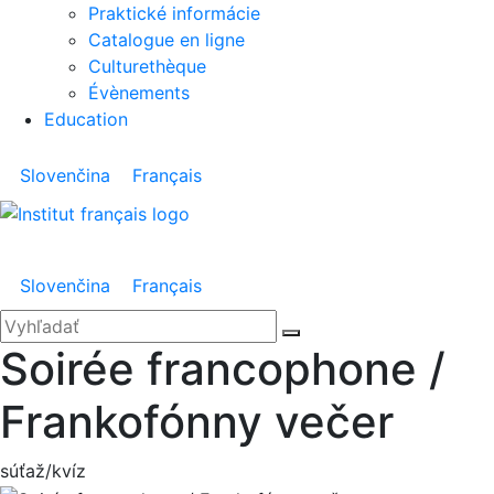
Praktické informácie
Catalogue en ligne
Culturethèque
Évènements
Education
Slovenčina
Français
Menu
Slovenčina
Français
'.__('Search').'
Zatvoriť
Hľadať:
Vyhľadať
Soirée francophone /
Frankofónny večer
súťaž/kvíz