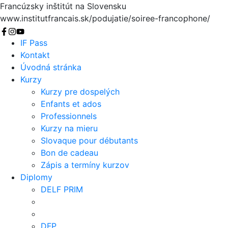
Francúzsky inštitút na Slovensku
www.institutfrancais.sk/podujatie/soiree-francophone/
Vyhľadať
IF Pass
Kontakt
Úvodná stránka
Kurzy
Kurzy pre dospelých
Enfants et ados
Professionnels
Kurzy na mieru
Slovaque pour débutants
Bon de cadeau
Zápis a termíny kurzov
Diplomy
DELF PRIM
DFP