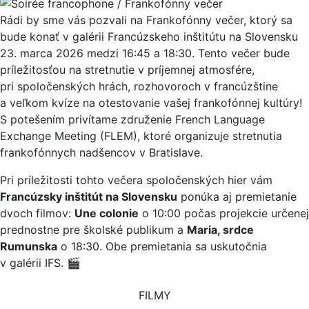
Rádi by sme vás pozvali na Frankofónny večer, ktorý sa
bude konať v galérii Francúzskeho inštitútu na Slovensku
23. marca 2026 medzi 16:45 a 18:30. Tento večer bude
príležitosťou na stretnutie v príjemnej atmosfére,
pri spoločenských hrách, rozhovoroch v francúzštine
a veľkom kvíze na otestovanie vašej frankofónnej kultúry!
S potešením privítame združenie French Language
Exchange Meeting (FLEM), ktoré organizuje stretnutia
frankofónnych nadšencov v Bratislave.
Pri príležitosti tohto večera spoločenských hier vám
Francúzsky inštitút na Slovensku
ponúka aj premietanie
dvoch filmov:
Une colonie
o 10:00 počas projekcie určenej
prednostne pre školské publikum a
Maria, srdce
Rumunska
o 18:30. Obe premietania sa uskutočnia
v galérii IFS. 🎬
FILMY