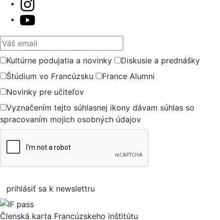
Váš email
Kultúrne podujatia a novinky
Diskusie a prednášky
Štúdium vo Francúzsku
France Alumni
Novinky pre učiteľov
Vyznačením tejto súhlasnej ikony dávam súhlas so
spracovaním mojich osobných údajov
prihlásiť sa k newslettru
Členská karta Francúzskeho inštitútu