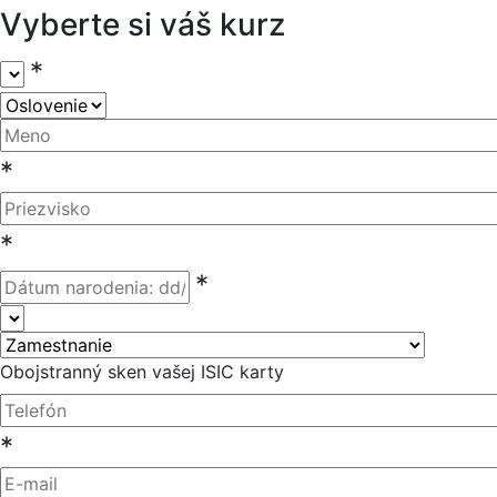
Vyberte si váš kurz
Vyberte si kurz
*
Oslovenie
Meno
*
Priezvisko
*
Dátum narodenia
*
Národnosť
Zamestnanie
Obojstranný sken vašej ISIC karty
Telefón
*
E-mail