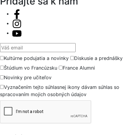
Pridajte sa k nám
Váš email
Kultúrne podujatia a novinky
Diskusie a prednášky
Štúdium vo Francúzsku
France Alumni
Novinky pre učiteľov
Vyznačením tejto súhlasnej ikony dávam súhlas so
spracovaním mojich osobných údajov