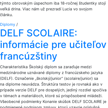
týmto obrovským úspechom iba 18-ročnej študentky stojí
veľká drina. Viac nám už prezradí Lucia vo svojom
článku.
Diplomy
/
DELF SCOLAIRE:
informácie pre učiteľov
francúzštiny
Charakteristika Školský diplom sa zaraďuje medzi
medzinárodne uznávané diplomy z francúzskeho jazyka
(DELF). Označenie „školský/junior“ (scolaire/junior) sa
na diplome neuvádza. Štruktúra testov je rovnaká ako v
prípade verzie DELF pre dospelých, jediný rozdiel spočíva
v témach a materiáloch, ktoré sú prispôsobené mládeži.
Všeobecné podmienky Konanie skúšok DELF SCOLAIRE je
podmienené podpisom zmluvy, ktorú uzavrie príslušná