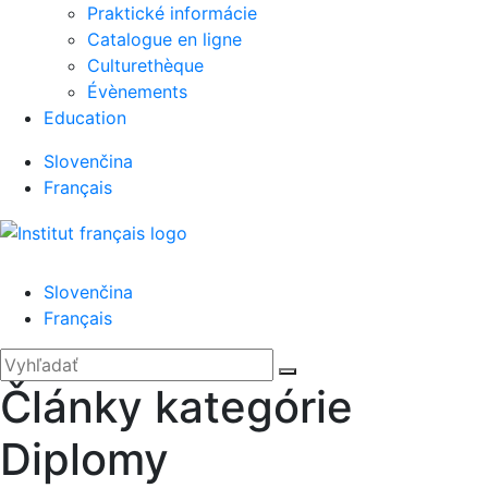
Praktické informácie
Catalogue en ligne
Culturethèque
Évènements
Education
Slovenčina
Français
Menu
Slovenčina
Français
'.__('Search').'
Zatvoriť
Hľadať:
Vyhľadať
Články kategórie
Diplomy