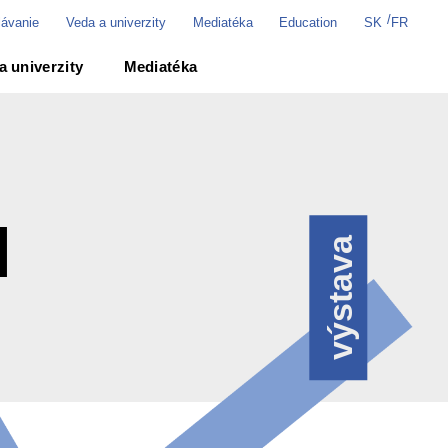
lávanie
Veda a univerzity
Mediatéka
Education
a univerzity
Mediatéka
Hľadať
]
výstava