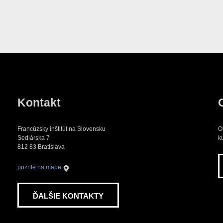
Kontakt
Francúzsky inštitút na Slovensku
O
Sedlárska 7
k
812 83 Bratislava
pozrite na mape
ĎALŠIE KONTAKTY