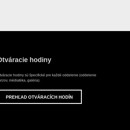
Otváracie hodiny
tváracie hodiny sú špecifické pre každé oddelenie (oddelenie
urzov, médiatéka, galéria).
PREHĽAD OTVÁRACÍCH HODÍN