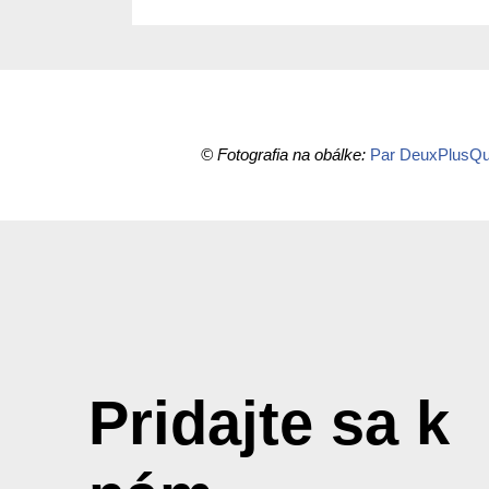
© Fotografia na obálke:
Par DeuxPlusQu
Pridajte sa k