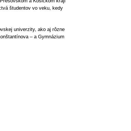
v Prešovskom a Košickom kraji
ctvá študentov vo veku, kedy
vskej univerzity, ako aj rôzne
onštantínova – a Gymnázium