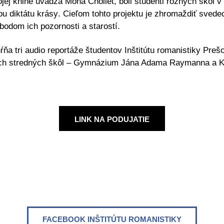
jej knihe uvádza Mona Chollet, boli študenti rôznych škôl 
u diktátu krásy
. Cieľom tohto projektu je zhromaždiť svede
bodom ich pozornosti a starostí.
hŕňa
tri audio reportáže
študentov Inštitútu romanistiky Prešo
ch stredných škôl – Gymnázium Jána Adama Raymanna a K
LINK NA PODUJATIE
FACEBOOK INŠTITÚTU ROMANISTIKY