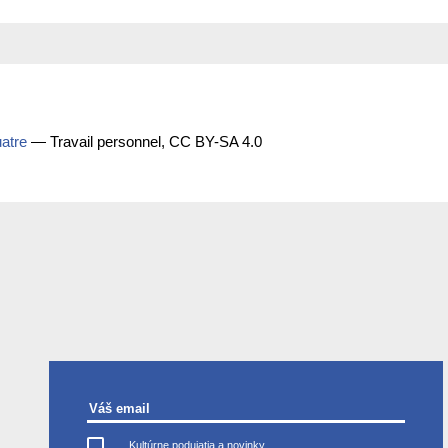
atre
— Travail personnel, CC BY-SA 4.0
Váš email
Kultúrne podujatia a novinky