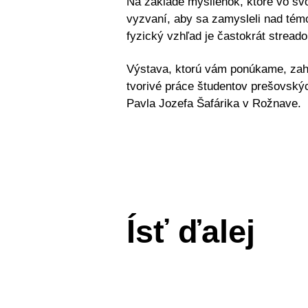
Na základe myšlienok, ktoré vo svo
vyzvaní, aby sa
zamysleli nad témo
fyzický vzhľad je častokrát streado
Výstava
, ktorú vám ponúkame, za
tvorivé práce
študentov prešovský
Pavla Jozefa Šafárika v Rožnave.
Ísť ďalej