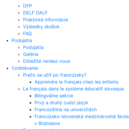
DFP
DELF DALF
Praktické informácie
Výsledky skúšok
FAQ
Podujatia
Podujatia
Galéria
Dôležité rendez-vous
Vzdelávanie
Prečo sa učiť po francúzsky?
Apprendre le français chez les enfants
Le français dans le système éducatif slovaque
Bilingválne sekcie
Prvý a druhý cudzí jazyk
Francúzština na univerzitách
Francúzsko-slovenská medzinárodná škola
v Bratislave