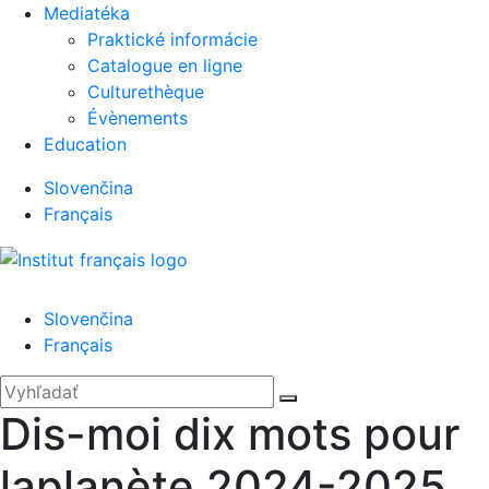
Mediatéka
Praktické informácie
Catalogue en ligne
Culturethèque
Évènements
Education
Slovenčina
Français
Menu
Slovenčina
Français
'.__('Search').'
Zatvoriť
Hľadať:
Vyhľadať
Dis-moi dix mots pour
laplanète 2024-2025