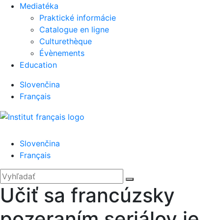
Mediatéka
Praktické informácie
Catalogue en ligne
Culturethèque
Évènements
Education
Slovenčina
Français
Menu
Slovenčina
Français
'.__('Search').'
Zatvoriť
Hľadať:
Vyhľadať
Učiť sa francúzsky
pozeraním seriálov je