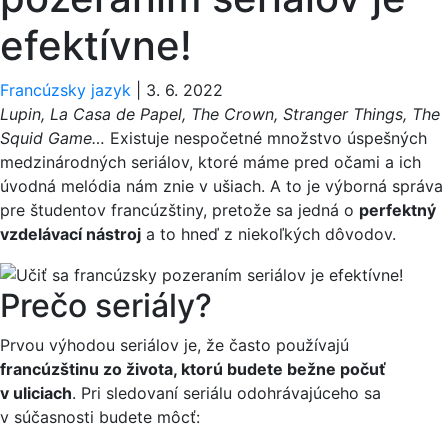
efektívne!
Francúzsky jazyk
|
3. 6. 2022
Lupin, La Casa de Papel, The Crown, Stranger Things, The
Squid Game…
Existuje nespočetné množstvo úspešných
medzinárodných seriálov, ktoré máme pred očami a ich
úvodná melódia nám znie v ušiach. A to je výborná správa
pre študentov francúzštiny, pretože sa jedná o
perfektný
vzdelávací nástroj
a to hneď z niekoľkých dôvodov.
Prečo seriály?
Prvou výhodou seriálov je, že často používajú
francúzštinu zo života, ktorú budete bežne počuť
v uliciach
. Pri sledovaní seriálu odohrávajúceho sa
v súčasnosti budete môcť: