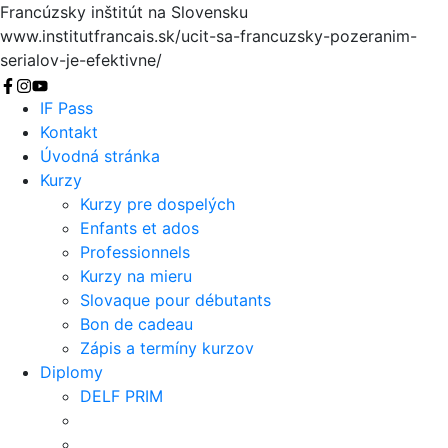
Francúzsky inštitút na Slovensku
www.institutfrancais.sk/ucit-sa-francuzsky-pozeranim-
serialov-je-efektivne/
Vyhľadať
IF Pass
Kontakt
Úvodná stránka
Kurzy
Kurzy pre dospelých
Enfants et ados
Professionnels
Kurzy na mieru
Slovaque pour débutants
Bon de cadeau
Zápis a termíny kurzov
Diplomy
DELF PRIM