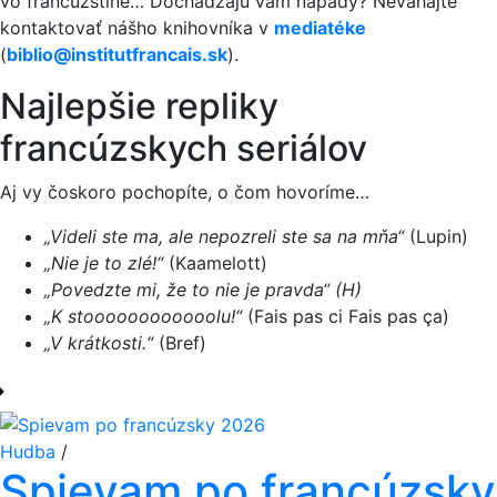
vo francúzštine… Dochádzajú vám nápady? Neváhajte
kontaktovať nášho knihovníka v
mediatéke
(
biblio@institutfrancais.sk
).
Najlepšie repliky
francúzskych seriálov
Aj vy čoskoro pochopíte, o čom hovoríme…
„Videli ste ma, ale nepozreli ste sa na mňa“
(Lupin)
„Nie je to zlé!“
(Kaamelott)
„Povedzte mi, že to nie je pravda“ (H)
„K stoooooooooooolu!“
(Fais pas ci Fais pas ça)
„V krátkosti.“
(Bref)
Hudba
/
Spievam po francúzsky