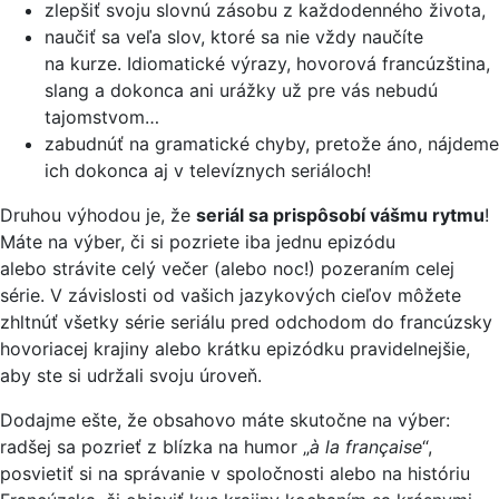
zlepšiť svoju slovnú zásobu z každodenného života,
naučiť sa veľa slov, ktoré sa nie vždy naučíte
na kurze. Idiomatické výrazy, hovorová francúzština,
slang a dokonca ani urážky už pre vás nebudú
tajomstvom…
zabudnúť na gramatické chyby, pretože áno, nájdeme
ich dokonca aj v televíznych seriáloch!
Druhou výhodou je, že
seriál sa prispôsobí vášmu rytmu
!
Máte na výber, či si pozriete iba jednu epizódu
alebo strávite celý večer (alebo noc!) pozeraním celej
série. V závislosti od vašich jazykových cieľov môžete
zhltnúť všetky série seriálu pred odchodom do francúzsky
hovoriacej krajiny alebo krátku epizódku pravidelnejšie,
aby ste si udržali svoju úroveň.
Dodajme ešte, že obsahovo máte skutočne na výber:
radšej sa pozrieť z blízka na humor „
à la française
“,
posvietiť si na správanie v spoločnosti alebo na históriu