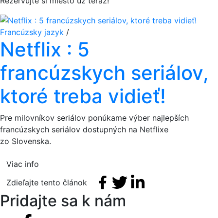
Rezervujte si miesto už teraz!
Francúzsky jazyk
/
Netflix : 5
francúzskych seriálov,
ktoré treba vidieť!
Pre milovníkov seriálov ponúkame výber najlepších
francúzskych seriálov dostupných na Netflixe
zo Slovenska.
Viac info
Facebook share
Tweet
Linkedin share
Zdieľajte tento článok
Pridajte sa k nám