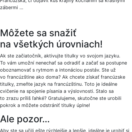
Francúzska, či objaviť kus krajiny kochaním sa krásnymi
zábermi …
Môžete sa snažiť
na všetkých úrovniach!
Ak ste začiatočník, aktivujte titulky vo svojom jazyku.
To vám umožní nenechať sa odradiť a začať sa postupne
oboznamovať s rytmom a intonáciou postáv. Ste už
vo francúzštine ako doma? Ak chcete získať francúzske
titulky, zmeňte jazyk na francúzštinu. Toto je ideálne
cvičenie na spojenie písania a výslovnosti. Stalo sa
to zrazu príliš ľahké? Gratulujeme, skutočne ste urobili
pokrok a môžete odstrániť titulky úplne!
Ale pozor…
Aby ste sa učili ešte rýchlejšie a lepšie, ideálne je urobiť si