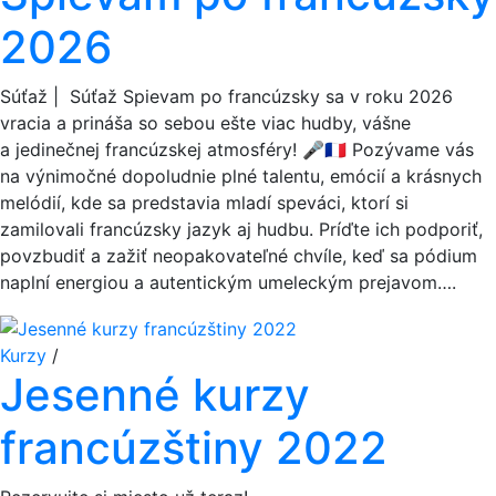
2026
Súťaž | Súťaž Spievam po francúzsky sa v roku 2026
vracia a prináša so sebou ešte viac hudby, vášne
a jedinečnej francúzskej atmosféry! 🎤🇫🇷 Pozývame vás
na výnimočné dopoludnie plné talentu, emócií a krásnych
melódií, kde sa predstavia mladí speváci, ktorí si
zamilovali francúzsky jazyk aj hudbu. Príďte ich podporiť,
povzbudiť a zažiť neopakovateľné chvíle, keď sa pódium
naplní energiou a autentickým umeleckým prejavom….
Kurzy
/
Jesenné kurzy
francúzštiny 2022