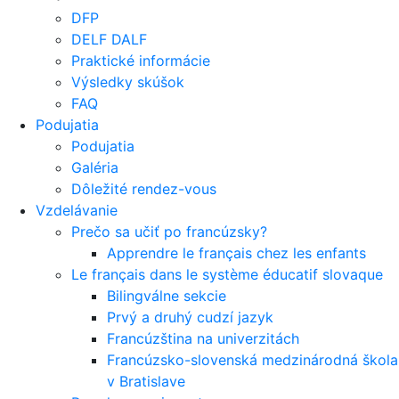
DFP
DELF DALF
Praktické informácie
Výsledky skúšok
FAQ
Podujatia
Podujatia
Galéria
Dôležité rendez-vous
Vzdelávanie
Prečo sa učiť po francúzsky?
Apprendre le français chez les enfants
Le français dans le système éducatif slovaque
Bilingválne sekcie
Prvý a druhý cudzí jazyk
Francúzština na univerzitách
Francúzsko-slovenská medzinárodná škola
v Bratislave