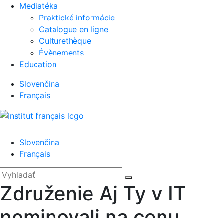
Mediatéka
Praktické informácie
Catalogue en ligne
Culturethèque
Évènements
Education
Slovenčina
Français
Menu
Slovenčina
Français
'.__('Search').'
Zatvoriť
Hľadať:
Vyhľadať
Združenie Aj Ty v IT
nominovali na cenu