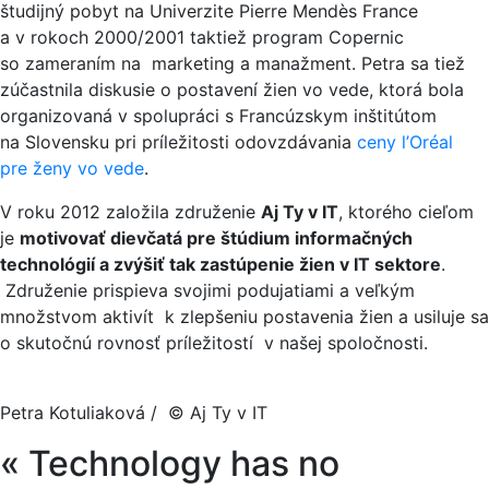
študijný pobyt na Univerzite Pierre Mendès France
a v rokoch 2000/2001 taktiež program Copernic
so zameraním na marketing a manažment. Petra sa tiež
zúčastnila diskusie o postavení žien vo vede, ktorá bola
organizovaná v spolupráci s Francúzskym inštitútom
na Slovensku pri príležitosti odovzdávania
ceny l’Oréal
pre ženy vo vede
.
V roku 2012 založila združenie
Aj Ty v IT
, ktorého cieľom
je
motivovať dievčatá pre štúdium informačných
technológií a zvýšiť tak zastúpenie žien v IT sektore
.
Združenie prispieva svojimi podujatiami a veľkým
množstvom aktivít k zlepšeniu postavenia žien a usiluje sa
o skutočnú rovnosť príležitostí v našej spoločnosti.
Petra Kotuliaková / © Aj Ty v IT
« Technology has no