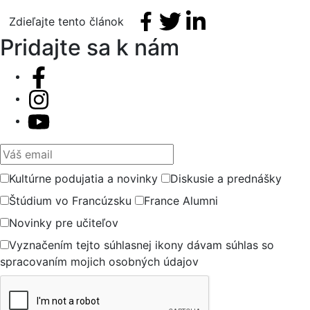
Facebook share
Tweet
Linkedin share
Zdieľajte tento článok
Pridajte sa k nám
Váš email
Kultúrne podujatia a novinky
Diskusie a prednášky
Štúdium vo Francúzsku
France Alumni
Novinky pre učiteľov
Vyznačením tejto súhlasnej ikony dávam súhlas so
spracovaním mojich osobných údajov