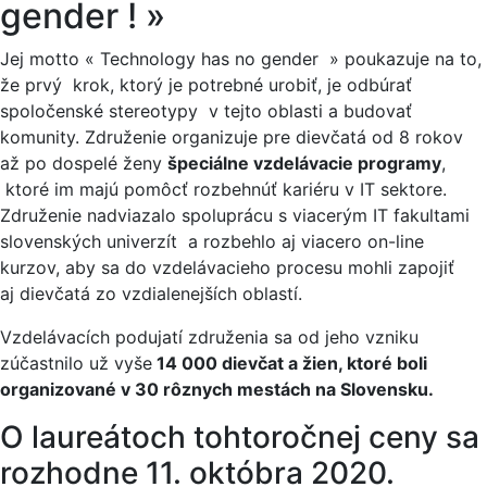
gender ! »
Jej motto « Technology has no gender » poukazuje na to,
že prvý krok, ktorý je potrebné urobiť, je odbúrať
spoločenské stereotypy v tejto oblasti a budovať
komunity. Združenie organizuje pre dievčatá od 8 rokov
až po dospelé ženy
špeciálne vzdelávacie programy
,
ktoré im majú pomôcť rozbehnúť kariéru v IT sektore.
Združenie nadviazalo spoluprácu s viacerým IT fakultami
slovenských univerzít a rozbehlo aj viacero on-line
kurzov, aby sa do vzdelávacieho procesu mohli zapojiť
aj dievčatá zo vzdialenejších oblastí.
Vzdelávacích podujatí združenia sa od jeho vzniku
zúčastnilo už vyše
14 000 dievčat a žien, ktoré boli
organizované v 30 rôznych mestách na Slovensku.
O laureátoch tohtoročnej ceny sa
rozhodne 11. októbra 2020.