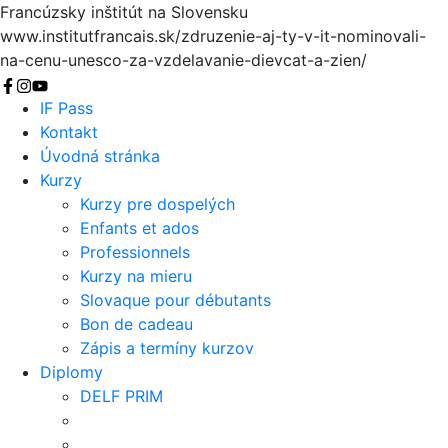
Francúzsky inštitút na Slovensku
www.institutfrancais.sk/zdruzenie-aj-ty-v-it-nominovali-
na-cenu-unesco-za-vzdelavanie-dievcat-a-zien/
Vyhľadať
IF Pass
Kontakt
Úvodná stránka
Kurzy
Kurzy pre dospelých
Enfants et ados
Professionnels
Kurzy na mieru
Slovaque pour débutants
Bon de cadeau
Zápis a termíny kurzov
Diplomy
DELF PRIM