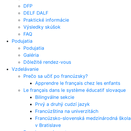
DFP
DELF DALF
Praktické informácie
Výsledky skúšok
FAQ
Podujatia
Podujatia
Galéria
Dôležité rendez-vous
Vzdelávanie
Prečo sa učiť po francúzsky?
Apprendre le français chez les enfants
Le français dans le système éducatif slovaque
Bilingválne sekcie
Prvý a druhý cudzí jazyk
Francúzština na univerzitách
Francúzsko-slovenská medzinárodná škola
v Bratislave