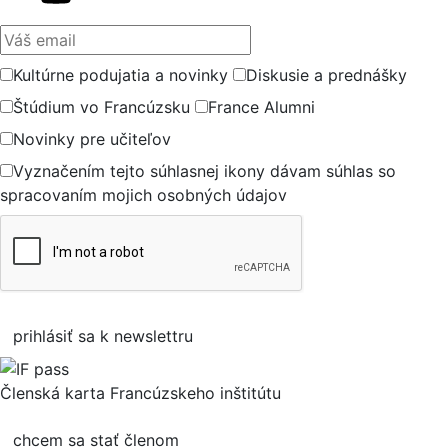
Váš email
Kultúrne podujatia a novinky
Diskusie a prednášky
Štúdium vo Francúzsku
France Alumni
Novinky pre učiteľov
Vyznačením tejto súhlasnej ikony dávam súhlas so
spracovaním mojich osobných údajov
prihlásiť sa k newslettru
Členská karta Francúzskeho inštitútu
chcem sa stať členom