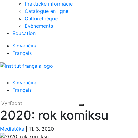
Praktické informácie
Catalogue en ligne
Culturethèque
Évènements
Education
Slovenčina
Français
Menu
Slovenčina
Français
'.__('Search').'
Zatvoriť
Hľadať:
Vyhľadať
2020: rok komiksu
Mediatéka
|
11. 3. 2020