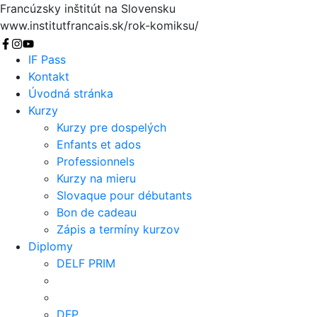
Francúzsky inštitút na Slovensku
www.institutfrancais.sk/rok-komiksu/
Vyhľadať
IF Pass
Kontakt
Úvodná stránka
Kurzy
Kurzy pre dospelých
Enfants et ados
Professionnels
Kurzy na mieru
Slovaque pour débutants
Bon de cadeau
Zápis a termíny kurzov
Diplomy
DELF PRIM
DFP