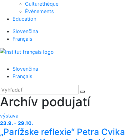
Culturethèque
Évènements
Education
Slovenčina
Français
Menu
Slovenčina
Français
'.__('Search').'
Zatvoriť
Hľadať:
Vyhľadať
Archív podujatí
výstava
23.9. - 29.10.
„Parížske reflexie“ Petra Cvika