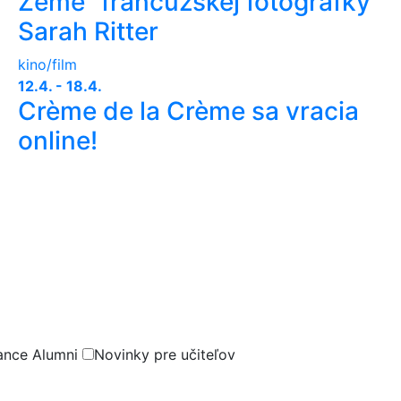
Zeme“ francúzskej fotografky
Sarah Ritter
kino/film
12.4. - 18.4.
Crème de la Crème sa vracia
online!
ance Alumni
Novinky pre učiteľov