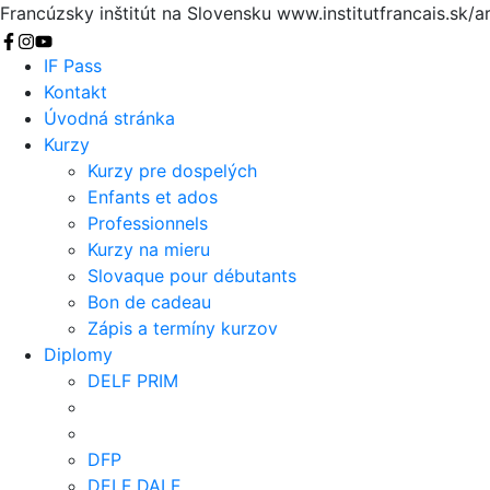
Francúzsky inštitút na Slovensku
www.institutfrancais.sk/a
Vyhľadať
IF Pass
Kontakt
Úvodná stránka
Kurzy
Kurzy pre dospelých
Enfants et ados
Professionnels
Kurzy na mieru
Slovaque pour débutants
Bon de cadeau
Zápis a termíny kurzov
Diplomy
DELF PRIM
DFP
DELF DALF