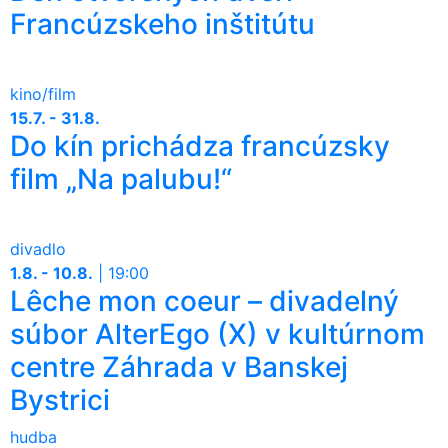
Francúzskeho inštitútu
kino/film
15.7. - 31.8.
Do kín prichádza francúzsky
film „Na palubu!“
divadlo
1.8. - 10.8.
|
19:00
Lêche mon coeur – divadelný
súbor AlterEgo (X) v kultúrnom
centre Záhrada v Banskej
Bystrici
hudba