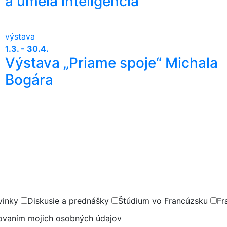
a umelá inteligencia
výstava
1.3. - 30.4.
Výstava „Priame spoje“ Michala
Bogára
vinky
Diskusie a prednášky
Štúdium vo Francúzsku
Fr
covaním mojich osobných údajov