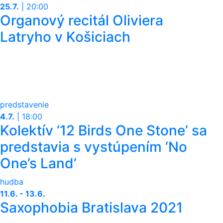
25.7.
|
20:00
Organový recitál Oliviera
Latryho v Košiciach
predstavenie
4.7.
|
18:00
Kolektív ‘12 Birds One Stone’ sa
predstavia s vystúpením ‘No
One’s Land’
hudba
11.6. - 13.6.
Saxophobia Bratislava 2021