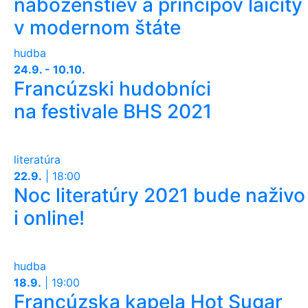
náboženstiev a princípov laicity
v modernom štáte
hudba
24.9. - 10.10.
Francúzski hudobníci
na festivale BHS 2021
literatúra
22.9.
|
18:00
Noc literatúry 2021 bude naživo
i online!
hudba
18.9.
|
19:00
Francúzska kapela Hot Sugar