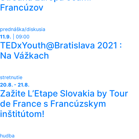
Francúzov
prednáška/diskusia
11.9.
|
09:00
TEDxYouth@Bratislava 2021 :
Na Vážkach
stretnutie
20.8. - 21.8.
Zažite L’Etape Slovakia by Tour
de France s Francúzskym
inštitútom!
hudba