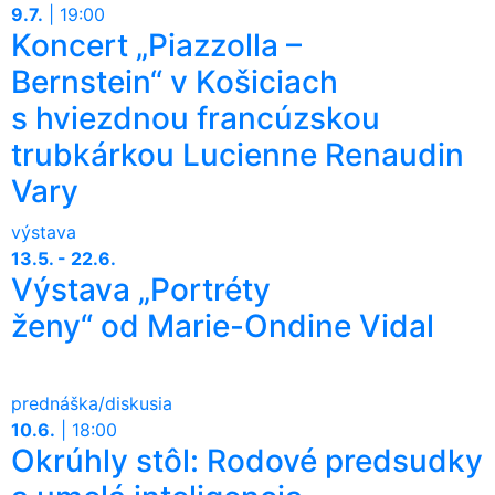
9.7.
|
19:00
Koncert „Piazzolla –
Bernstein“ v Košiciach
s hviezdnou francúzskou
trubkárkou Lucienne Renaudin
Vary
výstava
13.5. - 22.6.
Výstava „Portréty
ženy“ od Marie-Ondine Vidal
prednáška/diskusia
10.6.
|
18:00
Okrúhly stôl: Rodové predsudky