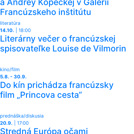
a Andrey Kopeckej v Galérii
Francúzskeho inštitútu
literatúra
14.10.
|
18:00
Literárny večer o francúzskej
spisovateľke Louise de Vilmorin
kino/film
5.8. - 30.9.
Do kín prichádza francúzsky
film „Princova cesta“
prednáška/diskusia
20.9.
|
17:00
Stredná Európa očami