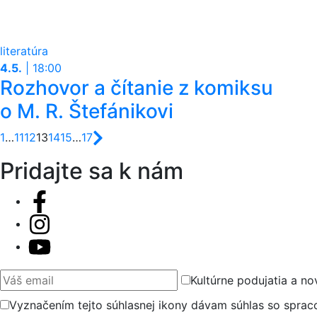
literatúra
4.5.
|
18:00
Rozhovor a čítanie z komiksu
o M. R. Štefánikovi
Strana
Strana
Strana
Strana
Strana
Strana
Strana
1
…
11
12
13
14
15
…
17
Pridajte sa k nám
Váš email
Kultúrne podujatia a no
Vyznačením tejto súhlasnej ikony dávam súhlas so spra